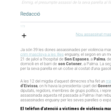
Enmig, el presumpte assassí de la seva parella al ll
Redacció
173
Nou assassinat masc
Ja són 39 les dones assassinades per violència mas
crim masclisya a les Illes
enguany, el segon en un me
21 de juliol a l’hospital de
Son Espases
, a
Palma
, d
domicili en el barri de
son Cotoner
, a Palma. La se
per la seva parella en un cotxe al costat d’una gaso
A les 12 del migdia d’aquest dimecres s’ha fet un
min
d’Eivissa
, on hi havia la presidenta i part del
Gover
diputats, regidors, membres de grups polítics, i repr
assassinada aquesta nit passada a Palma i han rebu
assassinades enguany per les seves parelles o expar
El telèfon d’atenció a víctimes de violència mascl