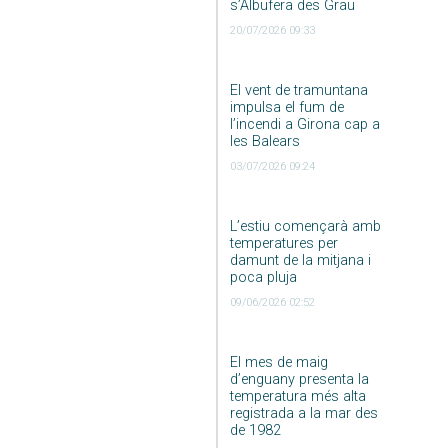
s’Albufera des Grau
20/07/2026 09:33
El vent de tramuntana
impulsa el fum de
l’incendi a Girona cap a
les Balears
03/07/2026 09:24
L’estiu començarà amb
temperatures per
damunt de la mitjana i
poca pluja
09/06/2026 02:52
El mes de maig
d’enguany presenta la
temperatura més alta
registrada a la mar des
de 1982