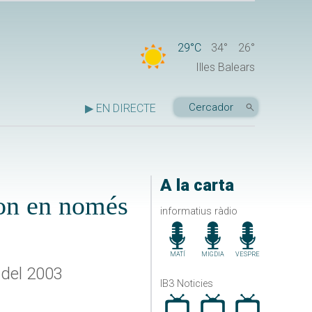
29°C
34°
26°
Illes Balears
▶ EN DIRECTE
A la carta
gon en només
informatius ràdio
MATÍ
MIGDIA
VESPRE
 del 2003
IB3 Noticies