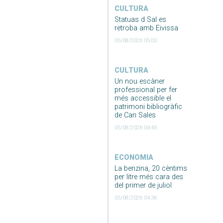
CULTURA
Statuas d Sal es
retroba amb Eivissa
05/08/2026 05:00
CULTURA
Un nou escàner
professional per fer
més accessible el
patrimoni bibliogràfic
de Can Sales
05/08/2026 04:46
ECONOMIA
La benzina, 20 cèntims
per litre més cara des
del primer de juliol
05/08/2026 04:36