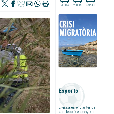
MIGDIA
VESPRE
CAP.SET
Esports
Eivissa és el planter de
la selecció espanyola