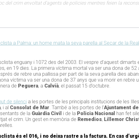
oc del crim envoltat d'agents de policies mentres feien la reconst
lista a Palma: un home mata la seva parella al Secar de la Rea
clista enguany i 1072 des del 2003. El vespre d’aquest dimarts
s, en 19 dies. La primera víctima mortal va ser una dona de 52 
esprés de rebre una pallissa per part de la seva parella dies abans,
gona víctima va ser una dona de 37 anys que va morir en rebre un
linera de
Peguera
, a
Calvià
, el passat 15 d’octubre.
ut de silenci
a les portes de les principals institucions de les Ille
n
, i al
Consolat de Mar
. També a les portes de l’
Ajuntament de
esentants de la
Guàrdia Civil
i de la
Policia Nacional
han fet sil
tjat el crim. Un gest en memòria de
Remedios
,
Lillemor Chris
elles.
ista és el 016, i no deixa rastre a la factura. En cas d’urgè