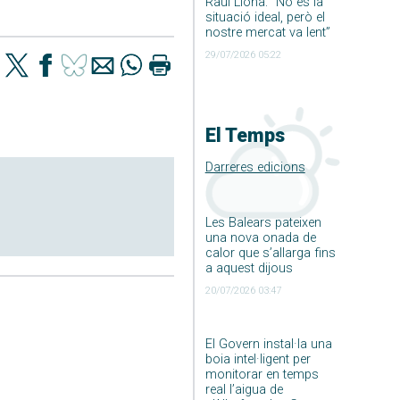
Raúl Llona: ”No és la
situació ideal, però el
nostre mercat va lent”
29/07/2026 05:22
El Temps
Darreres edicions
Les Balears pateixen
una nova onada de
calor que s’allarga fins
a aquest dijous
20/07/2026 03:47
El Govern instal·la una
boia intel·ligent per
monitorar en temps
real l’aigua de