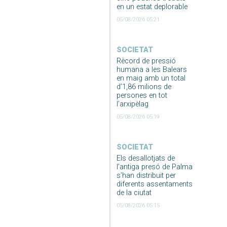
en un estat deplorable
05/08/2026 05:21
SOCIETAT
Rècord de pressió
humana a les Balears
en maig amb un total
d’1,86 milions de
persones en tot
l’arxipèlag
05/08/2026 05:19
SOCIETAT
Els desallotjats de
l’antiga presó de Palma
s’han distribuit per
diferents assentaments
de la ciutat
05/08/2026 05:15