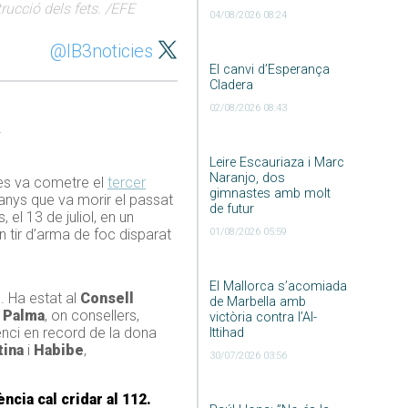
rucció dels fets. /EFE
04/08/2026 08:24
@IB3noticies
El canvi d’Esperança
Cladera
02/08/2026 08:43
l
Leire Escauriaza i Marc
Naranjo, dos
 es va cometre el
tercer
gimnastes amb molt
anys que va morir el passat
de futur
 el 13 de juliol, en un
 tir d’arma de foc disparat
01/08/2026 05:59
El Mallorca s’acomiada
s. Ha estat al
Consell
de Marbella amb
 Palma
, on consellers,
victòria contra l’Al-
enci en record de la dona
Ittihad
tina
i
Habibe
,
30/07/2026 03:56
ncia cal cridar al 112.