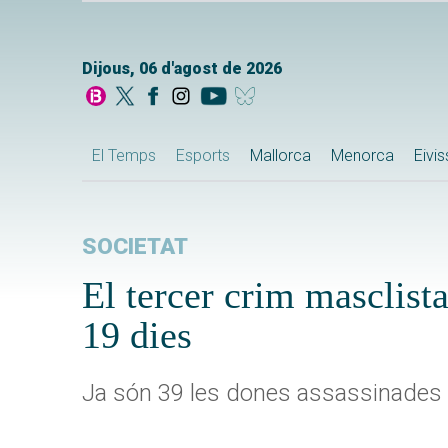
Dijous, 06 d'agost de 2026
El Temps
Esports
Mallorca
Menorca
Eivi
SOCIETAT
El tercer crim masclist
19 dies
Ja són 39 les dones assassinades p