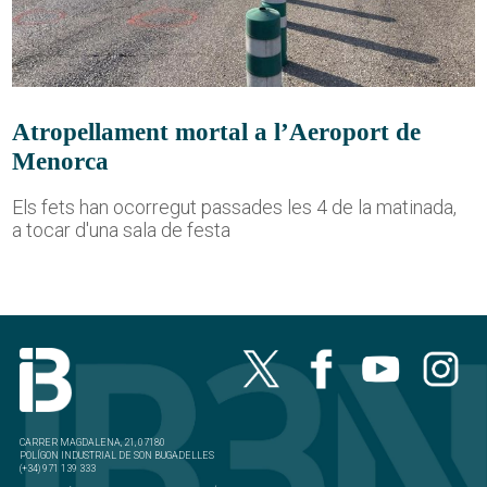
Atropellament mortal a l’Aeroport de
Menorca
Els fets han ocorregut passades les 4 de la matinada,
a tocar d'una sala de festa
CARRER MAGDALENA, 21, 07180
POLÍGON INDUSTRIAL DE SON BUGADELLES
(+34) 971 139 333