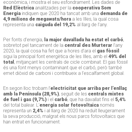
econòmica, i mostra el seu esfondrament. Les dades de
Red Elèctrica
analitzades per la
cooperativa Som
Energia
indiquen que 2020 ha tancat amb una
demanda de
4,9 milions de megawats/hora
a les Illes, la qual cosa
representa una
caiguda del 19,2%
al llarg de l’any.
Per fonts d’energia,
la major davallada ha estat el carbó
,
sobretot pel tancament de la
central des Murterar
l’any
2020, la qual cosa ha fet que a hores d’ara el
gas fòssil
sigui la principal font energètica de les Illes, amb el
49% del
total
, mitjançant les centrals de cicle combinat. El gas fòssil
és una font menys contaminant que el carbó, però també
emet diòxid de carboni i contribueix a l’escalfament global.
En segon lloc trobam l’
electricitat que arriba per l’enllaç
amb la Península (28,9%)
, seguit de les
centrals mixtes
de fuel i gas (9,7%)
i el
carbó
, que ha davallat fins el
5,4%
del total balear. L’
energia solar fotovoltaica
només
representa un
2,4%
i al llarg de 2020 ha reduït lleugerament
la seva producció, malgrat els nous parcs fotovoltaics que
han entrat en funcionament.