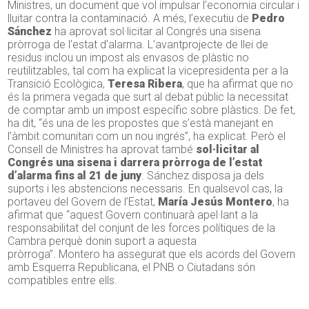
Ministres, un document que vol impulsar l’economia circular i
lluitar contra la contaminació. A més, l’executiu de
Pedro
Sánchez
ha aprovat sol·licitar al Congrés una sisena
pròrroga de l’estat d’alarma. L’avantprojecte de llei de
residus inclou un impost als envasos de plàstic no
reutilitzables, tal com ha explicat la vicepresidenta per a la
Transició Ecològica,
Teresa Ribera
, que ha afirmat que no
és la primera vegada que surt al debat públic la necessitat
de comptar amb un impost específic sobre plàstics. De fet,
ha dit, “és una de les propostes que s’està manejant en
l’àmbit comunitari com un nou ingrés”, ha explicat. Però el
Consell de Ministres ha aprovat també
sol·licitar al
Congrés una sisena i darrera pròrroga de l’estat
d’alarma fins al 21 de juny
. Sánchez disposa ja dels
suports i les abstencions necessaris. En qualsevol cas, la
portaveu del Govern de l’Estat,
María
Jesús
Montero
, ha
afirmat que “aquest Govern continuarà apel·lant a la
responsabilitat del conjunt de les forces polítiques de la
Cambra perquè donin suport a aquesta
pròrroga”.
Montero
ha assegurat que els acords del Govern
amb Esquerra Republicana, el PNB o Ciutadans són
compatibles entre ells.