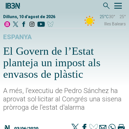
Dilluns, 10 d'agost de 2026
25°C
30°
25°
Illes Balears
ESPANYA
El Govern de l’Estat
planteja un impost als
envasos de plàstic
A més, l'executiu de Pedro Sánchez ha
aprovat sol·licitar al Congrés una sisena
pròrroga de l'estat d'alarma
03/06/2020