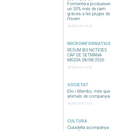
Formentera produeixen
un 50% més de raïm
gràcies a les pluges de
l’hivern
08/08/2026 08:26
MICROINFORMATIUS
RESUM IB3 NOTÍCIES
CAP DE SETMANA
MIGDIA 08/08/2026
08/08/2026 03:09
SOCIETAT
Elio i Mambo, més que
animals de companyia
08/08/2026 07:40
CULTURA
Ciutadella acompanya