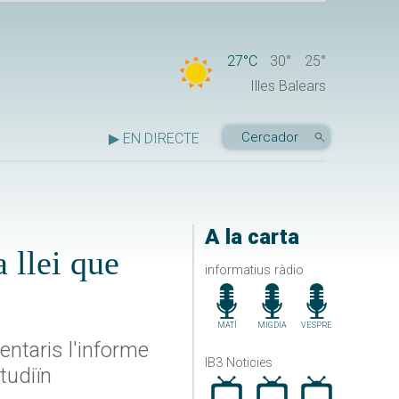
27°C
30°
25°
Illes Balears
▶ EN DIRECTE
A la carta
 llei que
informatius ràdio
MATÍ
MIGDIA
VESPRE
entaris l'informe
IB3 Noticies
tudiïn