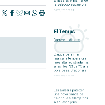
Eivissa és el planter de
la selecció espanyola
04/08/2026 08:24
El Temps
Darreres edicions
L’aigua de la mar
marca la temperatura
més alta registrada mai
a les Illes: 33,02 ºC a la
boia de sa Dragonera
07/08/2026 08:12
Les Balears pateixen
una nova onada de
calor que s’allarga fins
a aquest dijous