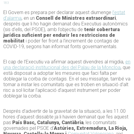
183
El Govern es prepara per declarar aquest diumenge
l’estat
d’alarma
, en un
Consell de Ministres extraordinari
,
després que li ho hagin demanat deu Executius autonòmics
(sis d’ells, del PSOE), amb l’objectiu de
tenir cobertura
jurídica suficient per endurir les restriccions de
mobilitat
i poder fer front a l’increment de contagis de
COVID-19, segons han informat fonts governamentals.
El cap de l’Executiu va afirmar aquest divendres al migdia,
en
una declaració institucional des del Palau de la Moncloa
, que
està disposat a adoptar les mesures que faci falta per
doblegar la corba de contagis. En el seu missatge, també va
tornar a instar les comunitats que es troben en situació d’alt
risc a sol·licitar l’aplicació d’aquest instrument per poder
doblegar la corba.
Després d’advertir de la gravetat de la situació, a les 11.00
hores d’aquest dissabte ja li havien demanat que fes aquest
pas
País Basc, Catalunya, Cantàbria
, les comunitats
governades pel PSOE d’
Astúries, Extremadura, La Rioja,
Navarra, Castella-la Manxa i
Comunitat Valenciana
, així