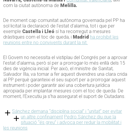
com la ciutat autònoma de
Melilla.
De moment cap comunitat autònoma governada pel PP ha
sol·licitat la declaració de l’estat d’alarma, tot i que per
exemple
Castella i Lleó
sí ha recorregut a mesures
dràstiques com el toc de queda, i
Madrid
ha prohibit les
reunions entre no convivents durant la nit.
El Govern no necessita el vistiplau del Congrés per a aprovar
l’estat d’alarma, però sí per a prorrogar-lo més enllà dels 15
dies de vigència inicial. Per això, el ministre de Sanitat,
Salvador Illa, va tornar a fer aquest divendres una clara crida
al PP perquè garanteixi el seu suport per a prorrogar aquest
instrument i poder garantir així una cobertura jurídica
apropiada per implantar mesures com el toc de queda. De
moment, l’Executiu ja s’ha assegurat el suport de Ciutadans.
Sánchez demana “disciplina social” i “unitat” per evitar
un altre confinament
Pedro Sánchez diu que la
situació “és greu” i advoca per reduir la mobilitat i
les reunions