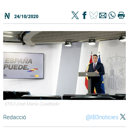
24/10/2020
EFE//José María Cuadrado
Redacció
@IB3noticies