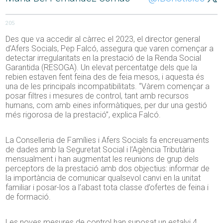
205
Des que va accedir al càrrec el 2023, el director general
d’Afers Socials, Pep Falcó, assegura que varen començar a
detectar irregularitats en la prestació de la Renda Social
Garantida (RESOGA). Un elevat percentatge dels que la
rebien estaven fent feina des de feia mesos, i aquesta és
una de les principals incompatibilitats. “Vàrem començar a
posar filtres i mesures de control, tant amb recursos
humans, com amb eines informàtiques, per dur una gestió
més rigorosa de la prestació”, explica Falcó.
La Conselleria de Famílies i Afers Socials fa encreuaments
de dades amb la Seguretat Social i l’Agència Tributària
mensualment i han augmentat les reunions de grup dels
perceptors de la prestació amb dos objectius: informar de
la importància de comunicar qualsevol canvi en la unitat
familiar i posar-los a l’abast tota classe d’ofertes de feina i
de formació.
Les noves mesures de control han suposat un estalvi 4