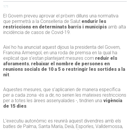
171
El Govern preveu aprovar el pròxim dilluns una normativa
que permetrà a la Conselleria de Salut
endurir les
restriccions en determinats barris i municipis
amb alta
incidència de casos de Covid-19.
Així ho ha anunciat aquest dijous la presidenta del Govern,
Francina Armengol, en una roda de premsa en la qual ha
explicat que s’estan plantejant mesures com
reduir els
aforaments
,
rebaixar el nombre de persones en
reunions socials de 10 a 5 o restringir les sortides a la
nit
.
Aquestes mesures, que s’aplicarien de manera específica
per a cada zona -és a dir, no serien les mateixes restriccions
per a totes les àrees assenyalades -, tindrien una
vigència
de 15 dies
.
L’executiu autonòmic es reunirà aquest divendres amb els
batles de Palma, Santa María, Deià, Esporles, Valldemossa,