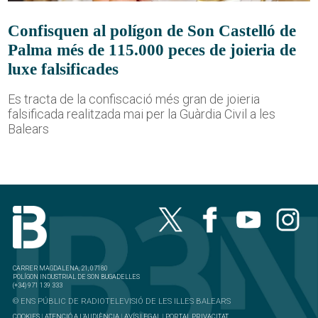
Confisquen al polígon de Son Castelló de
Palma més de 115.000 peces de joieria de
luxe falsificades
Es tracta de la confiscació més gran de joieria
falsificada realitzada mai per la Guàrdia Civil a les
Balears
CARRER MAGDALENA, 21, 07180
POLÍGON INDUSTRIAL DE SON BUGADELLES
(+34) 971 139 333
© ENS PÚBLIC DE RADIOTELEVISIÓ DE LES ILLES BALEARS
COOKIES
|
ATENCIÓ A L'AUDIÈNCIA
|
AVÍS LEGAL
|
PORTAL PRIVACITAT