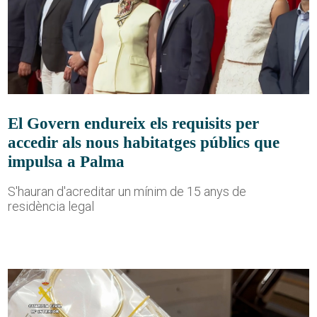
El Govern endureix els requisits per
accedir als nous habitatges públics que
impulsa a Palma
S'hauran d'acreditar un mínim de 15 anys de
residència legal