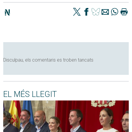
Disculpau, els comentaris es troben tancats
EL MÉS LLEGIT