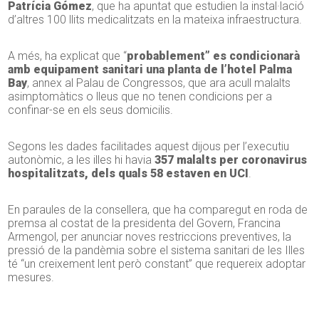
Patrícia Gómez
, que ha apuntat que estudien la instal·lació
d’altres 100 llits medicalitzats en la mateixa infraestructura.
A més, ha explicat que “
probablement” es condicionarà
amb equipament sanitari una planta de l’hotel Palma
Bay
, annex al Palau de Congressos, que ara acull malalts
asimptomàtics o lleus que no tenen condicions per a
confinar-se en els seus domicilis.
Segons les dades facilitades aquest dijous per l’executiu
autonòmic, a les illes hi havia
357 malalts per coronavirus
hospitalitzats, dels quals 58 estaven en UCI
.
En paraules de la consellera, que ha comparegut en roda de
premsa al costat de la presidenta del Govern, Francina
Armengol, per anunciar noves restriccions preventives, la
pressió de la pandèmia sobre el sistema sanitari de les Illes
té “un creixement lent però constant” que requereix adoptar
mesures.