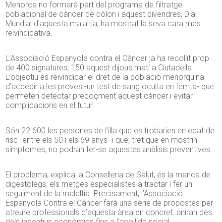
Menorca no formarà part del programa de filtratge
poblacional de càncer de còlon i aquest divendres, Dia
Mundial d’aquesta malaltia, ha mostrat la seva cara més
reivindicativa.
L’Associació Espanyola contra el Càncer ja ha recollit prop
de 400 signatures, 150 aquest dijous matí a Ciutadella.
L’objectiu és reivindicar el dret de la població menorquina
d’accedir a les proves -un test de sang oculta en femta- que
permeten detectar precoçment aquest càncer i evitar
complicacions en el futur.
Són 22.600 les persones de l’illa que es trobarien en edat de
risc -entre els 50 i els 69 anys- i que, tret que en mostrin
símptomes, no podran fer-se aquestes anàlisis preventives.
El problema, explica la Conselleria de Salut, és la manca de
digestòlegs, els metges especialistes a tractar i fer un
seguiment de la malaltia. Precisament, l’Associació
Espanyola Contra el Càncer farà una sèrie de propostes per
atreure professionals d’aquesta àrea en concret: aniran des
dels incentius econòmics fins a l’acollida social.