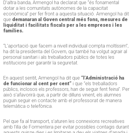
D’altra banda, Armengol ha declarat que “és fonamental
dotar a les comunitats autònomes de la capacitat
econòmica” per fer front a aquesta situació. Armengol ha dit
que
demanaran al Goven central més fons, mesures de
liquiditat i facilitats fiscals per a les empreses i les
famílies.
“L’aportació que facem a nivell individual compta moltíssim”,
ha dit la presidenta del Govern, qui també ha volgut agrair al
personal sanitari i als treballadors públics de totes les
institucions per garantir la seguretat.
En aquest sentit, Armengol ha dit que
“l’Administració ha
de funcionar al cent per cent”
i que “els treballadors
públics, inclosos els professors, han de seguir fent feina”. Per
això s’afavorirà que, a partir de dilluns vinent, els alumnes
puguin seguir en contacte amb el professorat de manera
telemàtica o telefònica.
Pel que fa al transport, s’aturen les connexions recreatives
amb l’illa de Formentera per evitar possibles contagis durant
aquests quinze dies i es limitaran a deu els viatges d’anada i