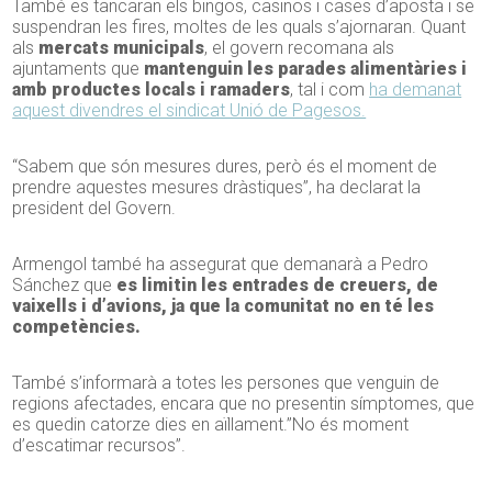
També es tancaran els bingos, casinos i cases d’aposta i se
suspendran les fires, moltes de les quals s’ajornaran. Quant
als
mercats municipals
, el govern recomana als
ajuntaments que
mantenguin les parades alimentàries i
amb productes locals i ramaders
, tal i com
ha demanat
aquest divendres el sindicat Unió de Pagesos.
“Sabem que són mesures dures, però és el moment de
prendre aquestes mesures dràstiques”, ha declarat la
president del Govern.
Armengol també ha assegurat que demanarà a Pedro
Sánchez que
es limitin les entrades de creuers, de
vaixells i d’avions, ja que la comunitat no en té les
competències.
També s’informarà a totes les persones que venguin de
regions afectades, encara que no presentin símptomes, que
es quedin catorze dies en aïllament.”No és moment
d’escatimar recursos”.