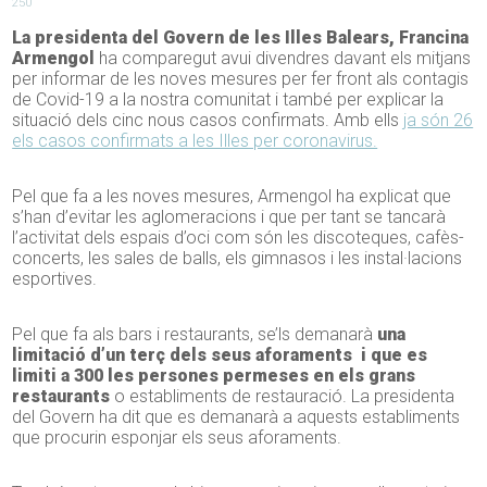
250
La presidenta del Govern de les Illes Balears, Francina
Armengol
ha comparegut avui divendres davant els mitjans
per informar de les noves mesures per fer front als contagis
de Covid-19 a la nostra comunitat i també per explicar la
situació dels cinc nous casos confirmats. Amb ells
ja són 26
els casos confirmats a les Illes per coronavirus.
Pel que fa a les noves mesures, Armengol ha explicat que
s’han d’evitar les aglomeracions i que per tant se tancarà
l’activitat dels espais d’oci com són les discoteques, cafès-
concerts, les sales de balls, els gimnasos i les instal·lacions
esportives.
Pel que fa als bars i restaurants, se’ls demanarà
una
limitació d’un terç dels seus aforaments i que es
limiti a 300 les persones permeses en els grans
restaurants
o establiments de restauració. La presidenta
del Govern ha dit que es demanarà a aquests establiments
que procurin esponjar els seus aforaments.