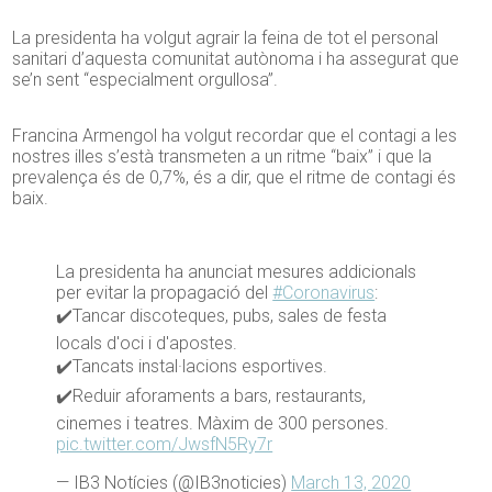
La presidenta ha volgut agrair la feina de tot el personal
sanitari d’aquesta comunitat autònoma i ha assegurat que
se’n sent “especialment orgullosa”.
Francina Armengol ha volgut recordar que el contagi a les
nostres illes s’està transmeten a un ritme “baix” i que la
prevalença és de 0,7%, és a dir, que el ritme de contagi és
baix.
La presidenta ha anunciat mesures addicionals
per evitar la propagació del
#Coronavirus
:
✔️Tancar discoteques, pubs, sales de festa
locals d'oci i d'apostes.
✔️Tancats instal·lacions esportives.
✔️Reduir aforaments a bars, restaurants,
cinemes i teatres. Màxim de 300 persones.
pic.twitter.com/JwsfN5Ry7r
— IB3 Notícies (@IB3noticies)
March 13, 2020