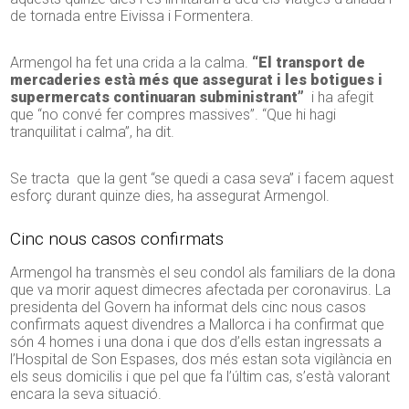
de tornada entre Eivissa i Formentera.
Armengol ha fet una crida a la calma.
“El transport de
mercaderies està més que assegurat i les botigues i
supermercats continuaran subministrant”
i ha afegit
que “no convé fer compres massives”. “Que hi hagi
tranquilitat i calma”, ha dit.
Se tracta que la gent “se quedi a casa seva” i facem aquest
esforç durant quinze dies, ha assegurat Armengol.
Cinc nous casos confirmats
Armengol ha transmès el seu condol als familiars de la dona
que va morir aquest dimecres afectada per coronavirus. La
presidenta del Govern ha informat dels cinc nous casos
confirmats aquest divendres a Mallorca i ha confirmat que
són 4 homes i una dona i que dos d’ells estan ingressats a
l’Hospital de Son Espases, dos més estan sota vigilància en
els seus domicilis i que pel que fa l’últim cas, s’està valorant
encara la seva situació.