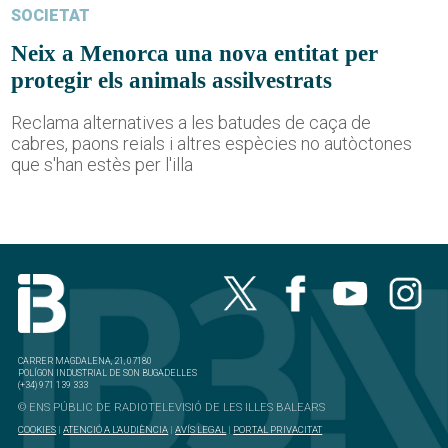
SOCIETAT
Neix a Menorca una nova entitat per
protegir els animals assilvestrats
Reclama alternatives a les batudes de caça de
cabres, paons reials i altres espècies no autòctones
que s'han estès per l'illa
CARRER MAGDALENA, 21, 07180
POLÍGON INDUSTRIAL DE SON BUGADELLES
(+34) 971 139 333
© ENS PÚBLIC DE RADIOTELEVISIÓ DE LES ILLES BALEARS
COOKIES
|
ATENCIÓ A L'AUDIÈNCIA
|
AVÍS LEGAL
|
PORTAL PRIVACITAT