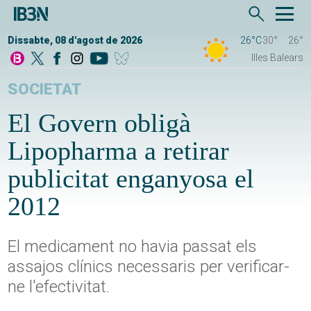
Dissabte, 08 d'agost de 2026
26°C
30°
26°
Illes Balears
SOCIETAT
El Govern obligà
Lipopharma a retirar
publicitat enganyosa el
2012
El medicament no havia passat els
assajos clínics necessaris per verificar-
ne l'efectivitat.