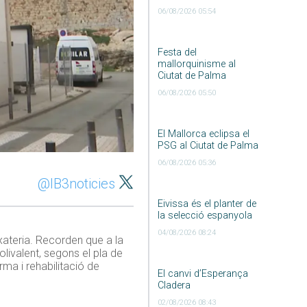
06/08/2026 05:54
Festa del
mallorquinisme al
Ciutat de Palma
06/08/2026 05:50
El Mallorca eclipsa el
PSG al Ciutat de Palma
06/08/2026 05:36
@IB3noticies
Eivissa és el planter de
la selecció espanyola
04/08/2026 08:24
ixateria. Recorden que a la
olivalent, segons el pla de
ma i rehabilitació de
El canvi d’Esperança
Cladera
02/08/2026 08:43