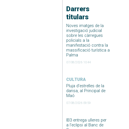
Darrers
titulars
Noves imatges de la
investigació judicial
sobre les càrregues
policials a la
manifestació contra la
massificació turística a
Palma
07/08/2026 10:44
CULTURA
Pluja d’estrelles de la
dansa, al Principal de
Maó
07/08/2026 09:59
IB3 entrega ulleres per
a l’eclipsi al Banc de