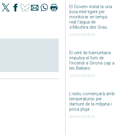
El Govern instal·la una
boia intel·ligent per
monitorar en temps
real l’aigua de
s’Albufera des Grau
20/07/2026 09:33
El vent de tramuntana
impulsa el fum de
l’incendi a Girona cap a
les Balears
03/07/2026 09:24
L’estiu començarà amb
temperatures per
damunt de la mitjana i
poca pluja
09/06/2026 02:52