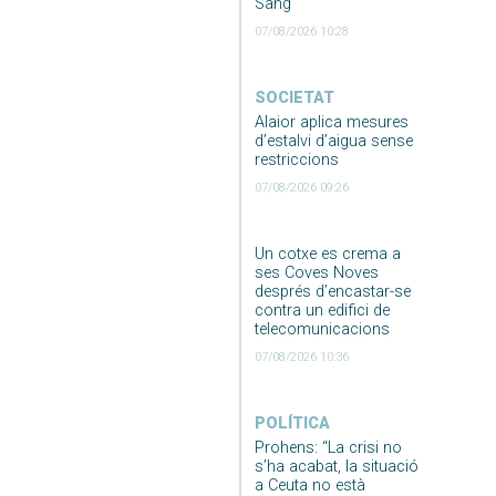
Sang
07/08/2026 10:28
SOCIETAT
Alaior aplica mesures
d’estalvi d’aigua sense
restriccions
07/08/2026 09:26
Un cotxe es crema a
ses Coves Noves
després d’encastar-se
contra un edifici de
telecomunicacions
07/08/2026 10:36
POLÍTICA
Prohens: “La crisi no
s’ha acabat, la situació
a Ceuta no està