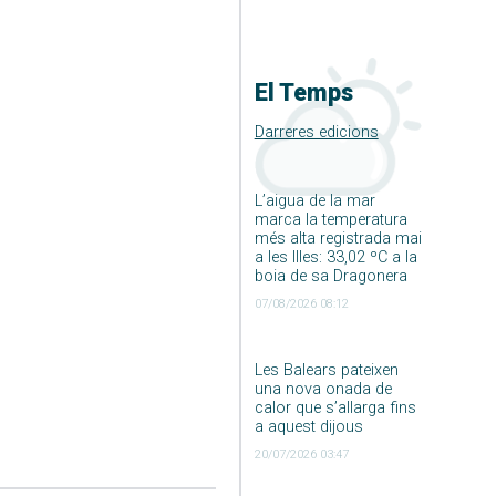
El Temps
Darreres edicions
L’aigua de la mar
marca la temperatura
més alta registrada mai
a les Illes: 33,02 ºC a la
boia de sa Dragonera
07/08/2026 08:12
Les Balears pateixen
una nova onada de
calor que s’allarga fins
a aquest dijous
20/07/2026 03:47