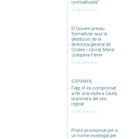
normalitzada”
07/08/2026 10:31
El Govern preveu
formalitzar avui la
destitució de la
directora general de
Costes i Litoral, Maria
Joaquina Ferrer
07/08/2026 09:45
ESPANYA
Felip VI es compromet
a fer una visita a Ceuta,
la primera del seu
regnat
07/08/2026 09:37
Presó provisional per a
un home investigat per