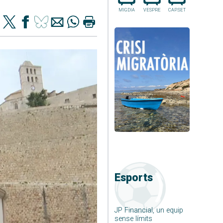
MIGDIA
VESPRE
CAP.SET
Esports
JP Financial, un equip
sense límits