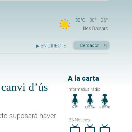
30°C
30°
26°
Illes Balears
▶ EN DIRECTE
A la carta
 canvi d’ús
informatius ràdio
MATÍ
MIGDIA
VESPRE
ecte suposarà haver
IB3 Noticies