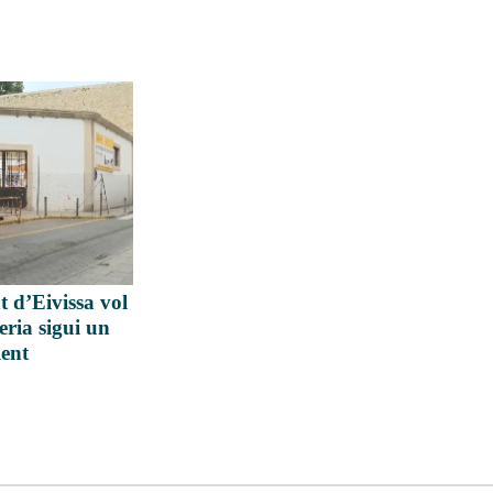
 d’Eivissa vol
eria sigui un
lent