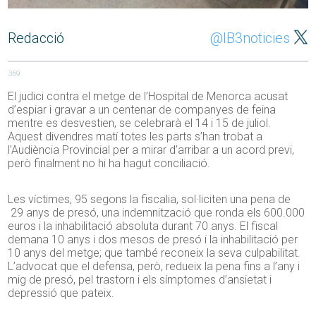
Redacció
@IB3noticies
369
El judici contra el metge de l’Hospital de Menorca acusat
d’espiar i gravar a un centenar de companyes de feina
mentre es desvestien, se celebrarà el 14 i 15 de juliol.
Aquest divendres matí totes les parts s’han trobat a
l’Audiència Provincial per a mirar d’arribar a un acord previ,
però finalment no hi ha hagut conciliació.
Les víctimes, 95 segons la fiscalia, sol·liciten una pena de
29 anys de presó, una indemnització que ronda els 600.000
euros i la inhabilitació absoluta durant 70 anys. El fiscal
demana 10 anys i dos mesos de presó i la inhabilitació per
10 anys del metge; que també reconeix la seva culpabilitat.
L’advocat que el defensa, però, redueix la pena fins a l’any i
mig de presó, pel trastorn i els símptomes d’ansietat i
depressió que pateix.