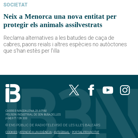
SOCIETAT
Neix a Menorca una nova entitat per
protegir els animals assilvestrats
Reclama alternatives a les batudes de caça de
cabres, paons reials i altres espècies no autòctones
que s'han estès per l'illa
CARRER MAGDALENA, 21, 07180
POLÍGON INDUSTRIAL DE SON BUGADELLES
(+34) 971 139 333
© ENS PÚBLIC DE RADIOTELEVISIÓ DE LES ILLES BALEARS
COOKIES
|
ATENCIÓ A L'AUDIÈNCIA
|
AVÍS LEGAL
|
PORTAL PRIVACITAT