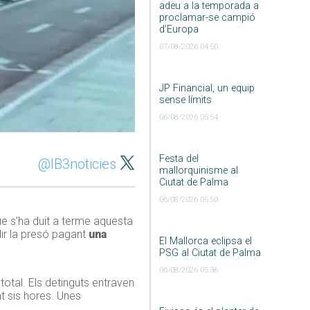
adeu a la temporada a
proclamar-se campió
d’Europa
07/08/2026 04:50
JP Financial, un equip
sense límits
06/08/2026 05:54
Festa del
@IB3noticies
mallorquinisme al
Ciutat de Palma
06/08/2026 05:50
e s’ha duit a terme aquesta
dir la presó pagant
una
El Mallorca eclipsa el
PSG al Ciutat de Palma
06/08/2026 05:36
 total. Els detinguts entraven
nt sis hores. Unes