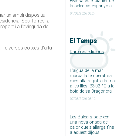
Eivissa és el planter de
la selecció espanyola
04/08/2026 08:24
ar un ampli dispositiu
residencial Ses Torres, al
roport i a l’avinguda de
El Temps
, i diversos cotxes d’alta
Darreres edicions
L’aigua de la mar
marca la temperatura
més alta registrada mai
a les Illes: 33,02 ºC a la
boia de sa Dragonera
07/08/2026 08:12
Les Balears pateixen
una nova onada de
calor que s’allarga fins
a aquest dijous