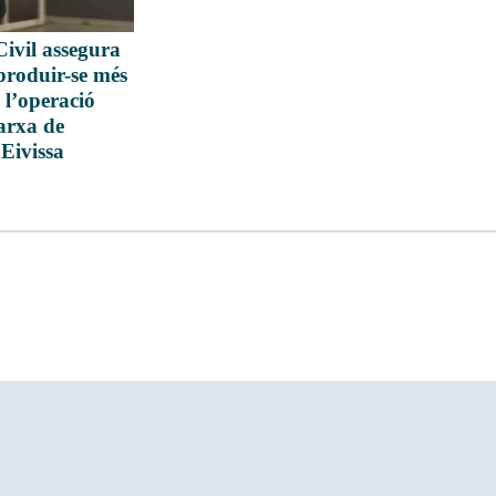
ivil assegura
produir-se més
 l’operació
arxa de
 Eivissa