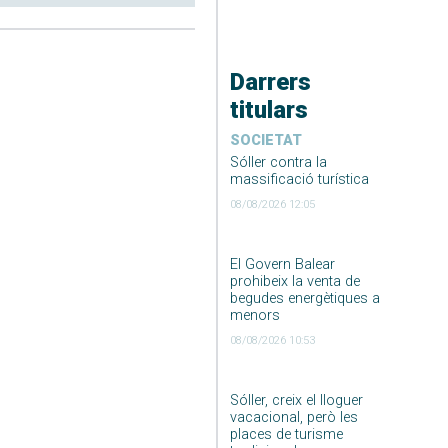
Darrers
titulars
SOCIETAT
Sóller contra la
massificació turística
08/08/2026 12:05
El Govern Balear
prohibeix la venta de
begudes energètiques a
menors
08/08/2026 10:53
Sóller, creix el lloguer
vacacional, però les
places de turisme