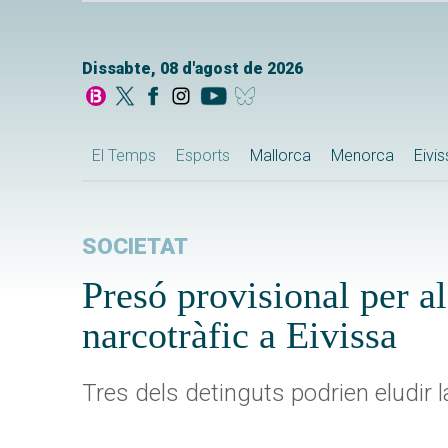
Dissabte, 08 d'agost de 2026
El Temps
Esports
Mallorca
Menorca
Eivi
SOCIETAT
Presó provisional per al
narcotràfic a Eivissa
Tres dels detinguts podrien eludir 