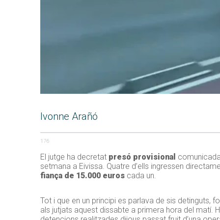
Ivonne Arañó
176
El jutge ha decretat
presó provisional
comunicada 
setmana a Eivissa. Quatre d’ells ingressen directame
fiança de 15.000 euros
cada un.
Tot i que en un principi es parlava de sis detinguts, 
als jutjats aquest dissabte a primera hora del matí. 
detencions realitzades dijous passat fruit d’una oper