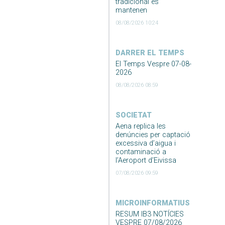
tradicional es
mantenen
08/08/2026 10:24
DARRER EL TEMPS
El Temps Vespre 07-08-
2026
08/08/2026 08:59
SOCIETAT
Aena replica les
denúncies per captació
excessiva d’aigua i
contaminació a
l’Aeroport d’Eivissa
07/08/2026 09:59
MICROINFORMATIUS
RESUM IB3 NOTÍCIES
VESPRE 07/08/2026