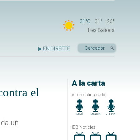
31°C
31°
26°
Illes Balears
▶ EN DIRECTE
A la carta
contra el
informatius ràdio
MATÍ
MIGDIA
VESPRE
ada un
IB3 Noticies