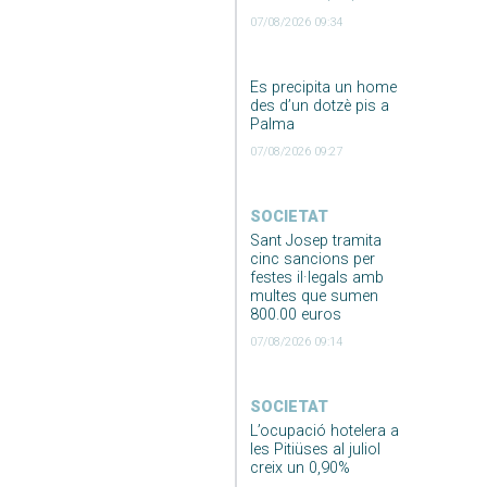
07/08/2026 09:34
Es precipita un home
des d’un dotzè pis a
Palma
07/08/2026 09:27
SOCIETAT
Sant Josep tramita
cinc sancions per
festes il·legals amb
multes que sumen
800.00 euros
07/08/2026 09:14
SOCIETAT
L’ocupació hotelera a
les Pitiüses al juliol
creix un 0,90%