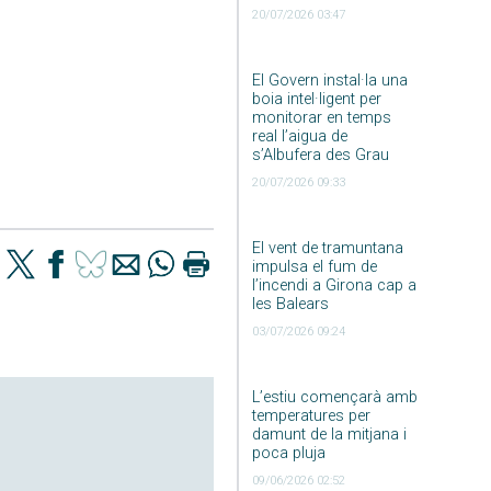
20/07/2026 03:47
El Govern instal·la una
boia intel·ligent per
monitorar en temps
real l’aigua de
s’Albufera des Grau
20/07/2026 09:33
El vent de tramuntana
impulsa el fum de
l’incendi a Girona cap a
les Balears
03/07/2026 09:24
L’estiu començarà amb
temperatures per
damunt de la mitjana i
poca pluja
09/06/2026 02:52