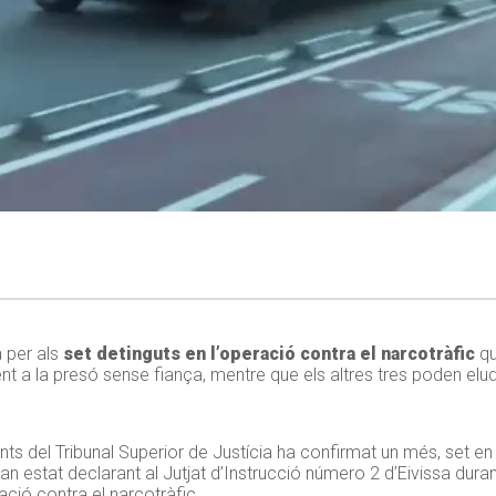
per als
set detinguts en l’operació contra el narcotràfic
qu
nt a la presó sense fiança, mentre que els altres tres poden elu
fonts del Tribunal Superior de Justícia ha confirmat un més, set en
Han estat declarant al Jutjat d’Instrucció número 2 d’Eivissa dura
ació contra el narcotràfic.