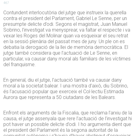
467
Contundent interlocutòria del jutge que instrueix la querella
contra el president del Parlament, Gabriel Le Senne, per un
presumpte delicte d’odi. Segons el magistrat, Juan Manuel
Sobrino, l’investigat va menysprear, va faltar el respecte i va
vexar les Roges del Molinar quan va esqueixar el seu retrat
en la sessió plenària del passat mes de juny. Un ple on es
debatia la derogació de la llei de memòria democràtica. El
jutge també considera que l’actuació de Le Senne, en
particular, va causar dany moral als familiars de les víctimes
del franquisme.
En general, diu el jutge, l’actuació també va causar dany
moral a la societat balear. I una mostra d’això, diu Sobrino,
és l’acusació popular que exerceix el Col·lectiu Estimada
Aurora que representa a 50 ciutadans de les Balears.
Enfront els arguments de la Fiscalia, que reclama l’arxiu de la
causa, el jutge assenyala que rere l’actuació de l’investigat hi
pot haver un possible delicte d’odi. I ho argumenta dient que
el president del Parlament és la segona autoritat de la
comunitat autònoma i s’hauria d’haver abstingut d’esqueixar