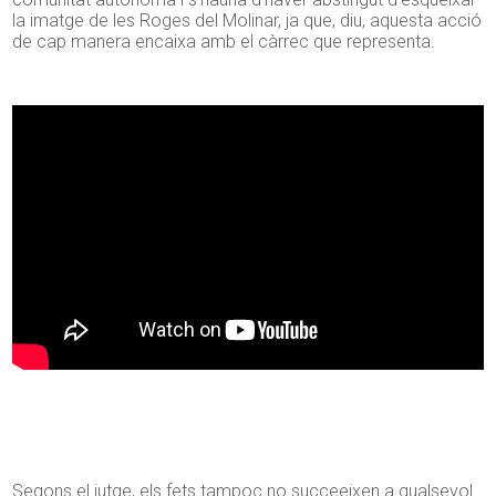
la imatge de les Roges del Molinar, ja que, diu, aquesta acció
de cap manera encaixa amb el càrrec que representa.
Segons el jutge, els fets tampoc no succeeixen a qualsevol