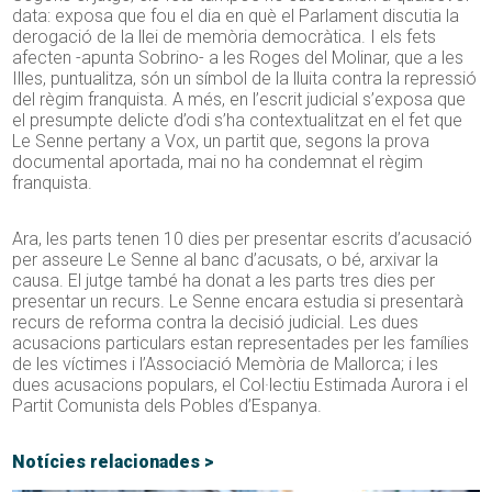
data: exposa que fou el dia en què el Parlament discutia la
derogació de la llei de memòria democràtica. I els fets
afecten -apunta Sobrino- a les Roges del Molinar, que a les
Illes, puntualitza, són un símbol de la lluita contra la repressió
del règim franquista. A més, en l’escrit judicial s’exposa que
el presumpte delicte d’odi s’ha contextualitzat en el fet que
Le Senne pertany a Vox, un partit que, segons la prova
documental aportada, mai no ha condemnat el règim
franquista.
Ara, les parts tenen 10 dies per presentar escrits d’acusació
per asseure Le Senne al banc d’acusats, o bé, arxivar la
causa. El jutge també ha donat a les parts tres dies per
presentar un recurs. Le Senne encara estudia si presentarà
recurs de reforma contra la decisió judicial. Les dues
acusacions particulars estan representades per les famílies
de les víctimes i l’Associació Memòria de Mallorca; i les
dues acusacions populars, el Col·lectiu Estimada Aurora i el
Partit Comunista dels Pobles d’Espanya.
Notícies relacionades >