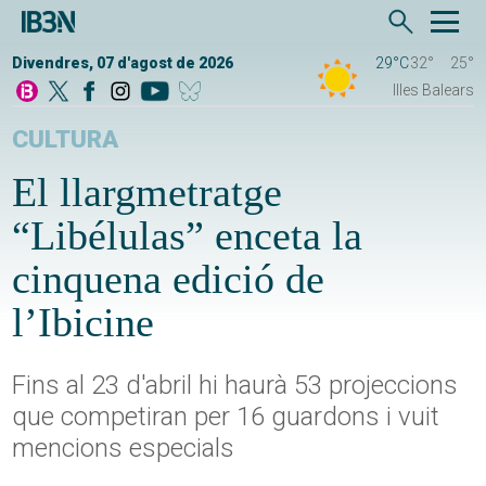
Divendres, 07 d'agost de 2026
29°C
32°
25°
Illes Balears
CULTURA
El llargmetratge
“Libélulas” enceta la
cinquena edició de
l’Ibicine
Fins al 23 d'abril hi haurà 53 projeccions
que competiran per 16 guardons i vuit
mencions especials