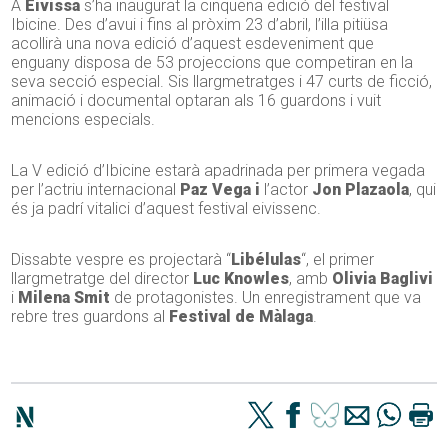
A
Eivissa
s’ha inaugurat la cinquena edició del festival
Ibicine. Des d’avui i fins al pròxim 23 d’abril, l’illa pitiüsa
acollirà una nova edició d’aquest esdeveniment que
enguany disposa de 53 projeccions que competiran en la
seva secció especial. Sis llargmetratges i 47 curts de ficció,
animació i documental optaran als 16 guardons i vuit
mencions especials.
La V edició d’Ibicine estarà apadrinada per primera vegada
per l’actriu internacional
Paz Vega i
l’actor
Jon Plazaola
, qui
és ja padrí vitalici d’aquest festival eivissenc.
Dissabte vespre es projectarà “
Libélulas
“, el primer
llargmetratge del director
Luc Knowles
, amb
Olivia Baglivi
i
Milena Smit
de protagonistes. Un enregistrament que va
rebre tres guardons al
Festival de Màlaga
.