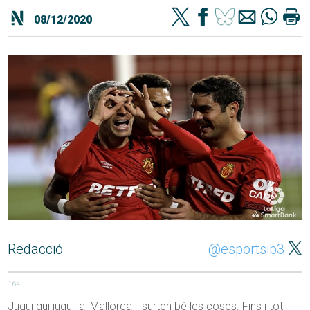
08/12/2020
Redacció
@esportsib3
164
Jugui qui jugui, al Mallorca li surten bé les coses. Fins i tot,