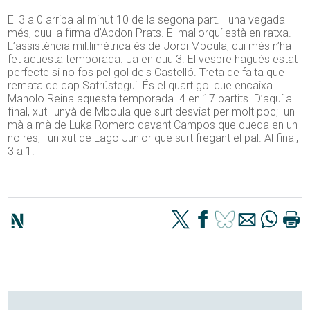
El 3 a 0 arriba al minut 10 de la segona part. I una vegada
més, duu la firma d’Abdon Prats. El mallorquí està en ratxa.
L’assistència mil.limètrica és de Jordi Mboula, qui més n’ha
fet aquesta temporada. Ja en duu 3. El vespre hagués estat
perfecte si no fos pel gol dels Castelló. Treta de falta que
remata de cap Satrústegui. És el quart gol que encaixa
Manolo Reina aquesta temporada. 4 en 17 partits. D’aquí al
final, xut llunyà de Mboula que surt desviat per molt poc; un
mà a mà de Luka Romero davant Campos que queda en un
no res; i un xut de Lago Junior que surt fregant el pal. Al final,
3 a 1.