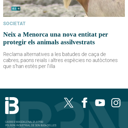
SOCIETAT
Neix a Menorca una nova entitat per
protegir els animals assilvestrats
Reclama alternatives a les batudes de caça de
cabres, paons reials i altres espècies no autòctones
que s'han estès per l'illa
CARRER MAGDALENA, 21, 07180
POLÍGON INDUSTRIAL DE SON BUGADELLES