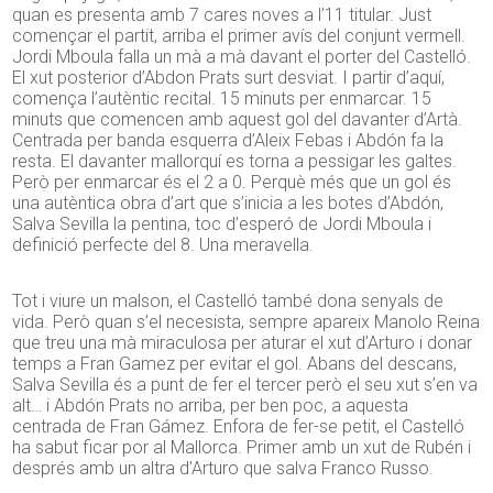
quan es presenta amb 7 cares noves a l’11 titular. Just
començar el partit, arriba el primer avís del conjunt vermell.
Jordi Mboula falla un mà a mà davant el porter del Castelló.
El xut posterior d’Abdon Prats surt desviat. I partir d’aquí,
comença l’autèntic recital. 15 minuts per enmarcar. 15
minuts que comencen amb aquest gol del davanter d’Artà.
Centrada per banda esquerra d’Aleix Febas i Abdón fa la
resta. El davanter mallorquí es torna a pessigar les galtes.
Però per enmarcar és el 2 a 0. Perquè més que un gol és
una autèntica obra d’art que s’inicia a les botes d’Abdón,
Salva Sevilla la pentina, toc d’esperó de Jordi Mboula i
definició perfecte del 8. Una meravella.
Tot i viure un malson, el Castelló també dona senyals de
vida. Però quan s’el necesista, sempre apareix Manolo Reina
que treu una mà miraculosa per aturar el xut d’Arturo i donar
temps a Fran Gamez per evitar el gol. Abans del descans,
Salva Sevilla és a punt de fer el tercer però el seu xut s’en va
alt… i Abdón Prats no arriba, per ben poc, a aquesta
centrada de Fran Gámez. Enfora de fer-se petit, el Castelló
ha sabut ficar por al Mallorca. Primer amb un xut de Rubén i
després amb un altra d’Arturo que salva Franco Russo.