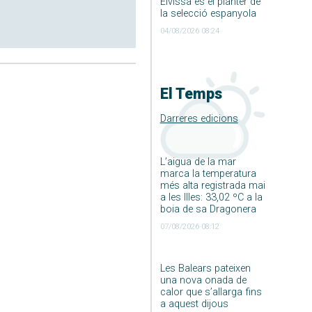
Eivissa és el planter de
la selecció espanyola
04/08/2026 08:24
El Temps
Darreres edicions
L’aigua de la mar
marca la temperatura
més alta registrada mai
a les Illes: 33,02 ºC a la
boia de sa Dragonera
07/08/2026 08:12
Les Balears pateixen
una nova onada de
calor que s’allarga fins
a aquest dijous