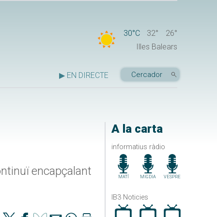
30°C
32°
26°
Illes Balears
▶ EN DIRECTE
A la carta
informatius ràdio
ontinuï encapçalant
MATÍ
MIGDIA
VESPRE
IB3 Noticies