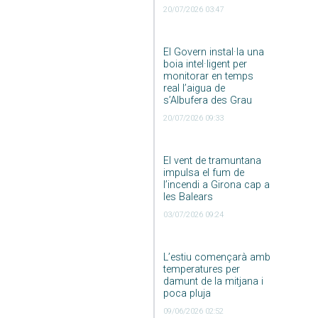
20/07/2026 03:47
El Govern instal·la una
boia intel·ligent per
monitorar en temps
real l’aigua de
s’Albufera des Grau
20/07/2026 09:33
El vent de tramuntana
impulsa el fum de
l’incendi a Girona cap a
les Balears
03/07/2026 09:24
L’estiu començarà amb
temperatures per
damunt de la mitjana i
poca pluja
09/06/2026 02:52