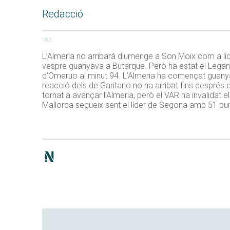
Redacció
182
L’Almeria no arribarà diumenge a Son Moix com a líder
vespre guanyava a Butarque. Però ha estat el Leganés
d’Omeruo al minut 94. L’Almeria ha començat guanyan
reacció dels de Garitano no ha arribat fins després 
tornat a avançar l’Almeria, però el VAR ha invalidat el
Mallorca segueix sent el líder de Segona amb 51 punt