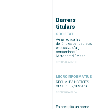
Darrers
titulars
SOCIETAT
Aena replica les
denúncies per captació
excessiva d’aigua i
contaminació a
l’Aeroport d’Eivissa
07/08/2026 09:59
MICROINFORMATIUS
RESUM IB3 NOTÍCIES
VESPRE 07/08/2026
07/08/2026 09:34
Es precipita un home