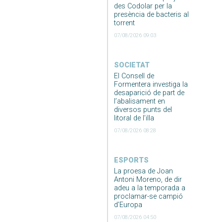
des Codolar per la
presència de bacteris al
torrent
07/08/2026 09:03
SOCIETAT
El Consell de
Formentera investiga la
desaparició de part de
l’abalisament en
diversos punts del
litoral de l’illa
07/08/2026 08:28
ESPORTS
La proesa de Joan
Antoni Moreno, de dir
adeu a la temporada a
proclamar-se campió
d’Europa
07/08/2026 04:50