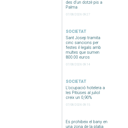
des d’un dotzè pis a
Palma
07/08/2026 09:27
SOCIETAT
Sant Josep tramita
cinc sancions per
festes il·legals amb
multes que sumen
800.00 euros
07/08/2026 09:14
SOCIETAT
L’ocupació hotelera a
les Pitiüses al juliol
creix un 0,90%
07/08/2026 09:15
Es prohibeix el bany en
una zona de la platja