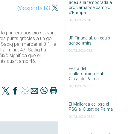
adeu a la temporada a
@esportsib3
proclamar-se campió
d’Europa
07/08/2026 04:50
la primera posició si avui
res punts gràcies a un gol
JP Financial, un equip
sense límits
Sadiq per marcar el 0-1. la
t al minut 47. Sadiq ha
06/08/2026 05:54
Això significa que el
s és quart amb 46.
Festa del
mallorquinisme al
Ciutat de Palma
06/08/2026 05:50
El Mallorca eclipsa el
PSG al Ciutat de Palma
06/08/2026 05:36