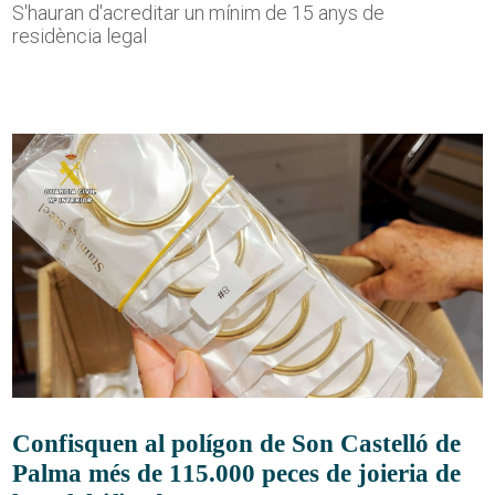
S'hauran d'acreditar un mínim de 15 anys de
residència legal
Confisquen al polígon de Son Castelló de
Palma més de 115.000 peces de joieria de