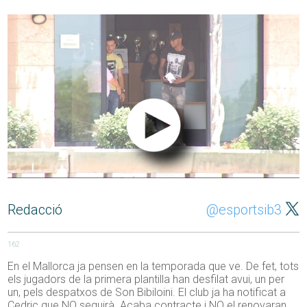
Redacció
@esportsib3
162
En el Mallorca ja pensen en la temporada que ve. De fet, tots
els jugadors de la primera plantilla han desfilat avui, un per
un, pels despatxos de Son Bibiloini. El club ja ha notificat a
Cedric que NO seguirà. Acaba contracte i NO el renovaran.