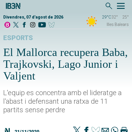
Divendres, 07 d'agost de 2026
29°C
32°
25°
Illes Balears
ESPORTS
El Mallorca recupera Baba,
Trajkovski, Lago Junior i
Valjent
L'equip es concentra amb el lideratge a
l'abast i defensant una ratxa de 11
partits sense perdre
21/11/2020