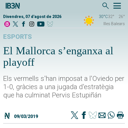
Divendres, 07 d'agost de 2026
30°C
32°
26°
Illes Balears
ESPORTS
El Mallorca s’enganxa al
playoff
Els vermells s'han imposat a l'Oviedo per
1-0, gràcies a una jugada d'estratègia
que ha culminat Pervis Estupiñán
09/03/2019