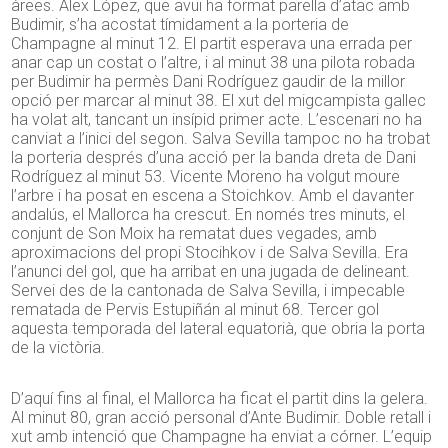
àrees. Àlex López, que avui ha format parella d’atac amb
Budimir, s’ha acostat tímidament a la porteria de
Champagne al minut 12. El partit esperava una errada per
anar cap un costat o l’altre, i al minut 38 una pilota robada
per Budimir ha permès Dani Rodríguez gaudir de la millor
opció per marcar al minut 38. El xut del migcampista gallec
ha volat alt, tancant un insípid primer acte. L’escenari no ha
canviat a l’inici del segon. Salva Sevilla tampoc no ha trobat
la porteria després d’una acció per la banda dreta de Dani
Rodríguez al minut 53. Vicente Moreno ha volgut moure
l’arbre i ha posat en escena a Stoichkov. Amb el davanter
andalús, el Mallorca ha crescut. En només tres minuts, el
conjunt de Son Moix ha rematat dues vegades, amb
aproximacions del propi Stocihkov i de Salva Sevilla. Era
l’anunci del gol, que ha arribat en una jugada de delineant.
Servei des de la cantonada de Salva Sevilla, i impecable
rematada de Pervis Estupiñán al minut 68. Tercer gol
aquesta temporada del lateral equatorià, que obria la porta
de la victòria.
D’aquí fins al final, el Mallorca ha ficat el partit dins la gelera.
Al minut 80, gran acció personal d’Ante Budimir. Doble retall i
xut amb intenció que Champagne ha enviat a córner. L’equip