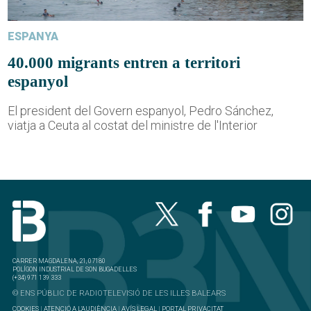
ESPANYA
40.000 migrants entren a territori
espanyol
El president del Govern espanyol, Pedro Sánchez,
viatja a Ceuta al costat del ministre de l'Interior
CARRER MAGDALENA, 21, 07180
POLÍGON INDUSTRIAL DE SON BUGADELLES
(+34) 971 139 333
© ENS PÚBLIC DE RADIOTELEVISIÓ DE LES ILLES BALEARS
COOKIES
|
ATENCIÓ A L'AUDIÈNCIA
|
AVÍS LEGAL
|
PORTAL PRIVACITAT