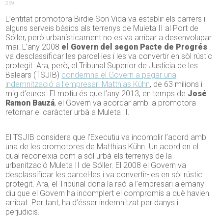
259
L’entitat promotora Birdie Son Vida va establir els carrers i
alguns serveis bàsics als terrenys de Muleta II al Port de
Sóller, però urbanísticament no es va arribar a desenvolupar
mai. L’any 2008
el Govern del segon Pacte de Progrés
va desclassificar les parcel·les i les va convertir en sòl rústic
protegit. Ara, però, el Tribunal Superior de Justícia de les
Balears (TSJIB)
condemna el Govern a pagar una
indemnització a l’empresari Matthias Kühn
, de 63 milions i
mig d’euros. El motiu és que l’any 2013, en temps de
José
Ramon Bauzá
, el Govern va acordar amb la promotora
retornar el caràcter urbà a Muleta II.
El TSJIB considera que l’Executiu va incomplir l’acord amb
una de les promotores de Matthias Kühn. Un acord en el
qual reconeixia com a sòl urbà els terrenys de la
urbanització Muleta II de Sóller. El 2008 el Govern va
desclassificar les parcel·les i va convertir-les en sòl rústic
protegit. Ara, el Tribunal dona la raó a l’empresari alemany i
diu que el Govern ha incomplert el compromís a què havien
arribat. Per tant, ha d’ésser indemnitzat per danys i
perjudicis.