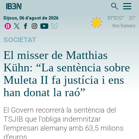
Dijous, 06 d'agost de 2026
31°C
32°
25°
Illes Balears
SOCIETAT
El misser de Matthias
Kühn: “La sentència sobre
Muleta II fa justícia i ens
han donat la raó”
El Govern recorrerà la sentència del
TSJIB que l'obliga indemnitzar
l'empresari alemany amb 63,5 milions
d'euros