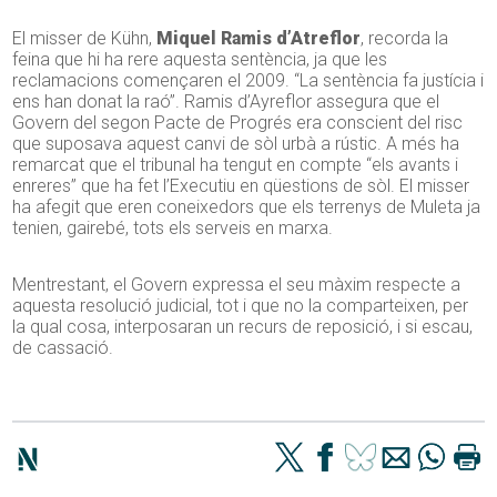
El misser de Kühn,
Miquel Ramis d’Atreflor
, recorda la
feina que hi ha rere aquesta sentència, ja que les
reclamacions començaren el 2009. “La sentència fa justícia i
ens han donat la raó”. Ramis d’Ayreflor assegura que el
Govern del segon Pacte de Progrés era conscient del risc
que suposava aquest canvi de sòl urbà a rústic. A més ha
remarcat que el tribunal ha tengut en compte “els avants i
enreres” que ha fet l’Executiu en qüestions de sòl. El misser
ha afegit que eren coneixedors que els terrenys de Muleta ja
tenien, gairebé, tots els serveis en marxa.
Mentrestant, el Govern expressa el seu màxim respecte a
aquesta resolució judicial, tot i que no la comparteixen, per
la qual cosa, interposaran un recurs de reposició, i si escau,
de cassació.