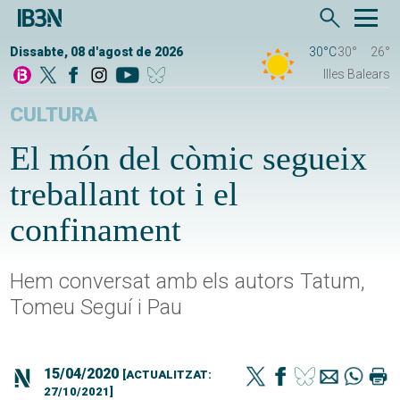
Dissabte, 08 d'agost de 2026
30°C
30°
26°
Illes Balears
CULTURA
El món del còmic segueix
treballant tot i el
confinament
Hem conversat amb els autors Tatum,
Tomeu Seguí i Pau
15/04/2020
[ACTUALITZAT:
27/10/2021]