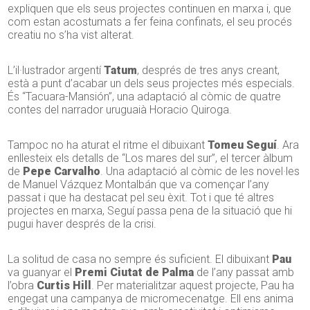
expliquen que els seus projectes continuen en marxa i, que
com estan acostumats a fer feina confinats, el seu procés
creatiu no s’ha vist alterat.
L’il·lustrador argentí
Tatum
, després de tres anys creant,
està a punt d’acabar un dels seus projectes més especials.
És “Tacuara-Mansión”, una adaptació al còmic de quatre
contes del narrador uruguaià Horacio Quiroga.
Tampoc no ha aturat el ritme el dibuixant
Tomeu Seguí
. Ara
enllesteix els detalls de “Los mares del sur”, el tercer àlbum
de
Pepe Carvalho
. Una adaptació al còmic de les novel·les
de Manuel Vázquez Montalbán que va començar l’any
passat i que ha destacat pel seu èxit. Tot i que té altres
projectes en marxa, Seguí passa pena de la situació que hi
pugui haver després de la crisi.
La solitud de casa no sempre és suficient. El dibuixant
Pau
va guanyar el
Premi Ciutat de Palma
de l’any passat amb
l’obra
Curtis Hill
. Per materialitzar aquest projecte, Pau ha
engegat una campanya de micromecenatge. Ell ens anima