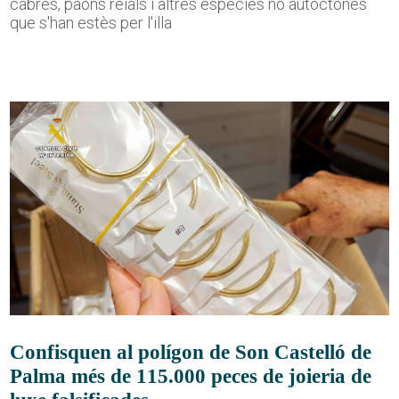
cabres, paons reials i altres espècies no autòctones
que s'han estès per l'illa
Confisquen al polígon de Son Castelló de
Palma més de 115.000 peces de joieria de