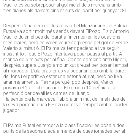
Vadillo es va sobreposar al gol inicial dels murcians amb
tres dianes als darrers cinc minuts del partit per guanyar 3-1.
Després d’una derrota dura davant el Manzanares, el Palma
Futsal va sortir molt més seriós davant ElPozo. Els d’Antonio
Vadillo duien el pes del partit a l’inici i tenien les ocasions
més clares, però es varen veure sorpresos pel gol de Felipe
Valerio al minut 6. El Palma va tenir paciència i va seguir
insistint tot i que ElPozo intentava posar pausa al partit. A
manca de 6 minuts per al final, Cainan combina amb Higor i,
després, supera Juanjo amb un xut creuat per posar l’empat
al marcador. L’ala brasiler es va pegar un cop amb la paret
del fons i el partit va estar una estona aturat, però no li va
anar malament al Palma perquè, poc després, Marlon
posava el 2 a 1 al marcador. El número 10 definia a la
perfecció per davall les cames de Juanjo.
I la sentència la marcava Fabio a un minut del final i des de
la seva porteria quan ElPozo cercava l’empat amb el porter
jugador.
El Palma Futsal és tercer a la classificació i es posa a dos
punts de la segona plaça a manca de dues jornades per al