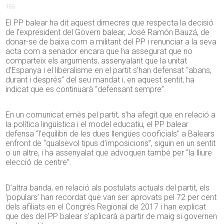
155
El PP balear ha dit aquest dimecres que respecta la decisió
de l’expresident del Govern balear, José Ramón Bauzá, de
donar-se de baixa com a militant del PP i renunciar a la seva
acta com a senador encara que ha assegurat que no
comparteix els arguments, assenyalant que la unitat
d’Espanya i el liberalisme en el partit s’han defensat “abans,
durant i després” del seu mandat i, en aquest sentit, ha
indicat que es continuarà “defensant sempre”.
En un comunicat emès pel partit, s’ha afegit que en relació a
la política lingüística i el model educatiu, el PP balear
defensa “l’equilibri de les dues llengües cooficials” a Balears
enfront de “qualsevol tipus d’imposicions”, siguin en un sentit
o un altre, i ha assenyalat que advoquen també per “la lliure
elecció de centre”.
D’altra banda, en relació als postulats actuals del partit, els
‘populars’ han recordat que van ser aprovats pel 72 per cent
dels afiliats en el Congrés Regional de 2017 i han explicat
que des del PP balear s’aplicarà a partir de maig si governen