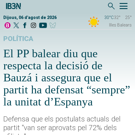
Dijous, 06 d'agost de 2026
30°C
32°
25°
Illes Balears
POLÍTICA
El PP balear diu que
respecta la decisió de
Bauzá i assegura que el
partit ha defensat “sempre”
la unitat d’Espanya
Defensa que els postulats actuals del
partit "van ser aprovats pel 72% dels