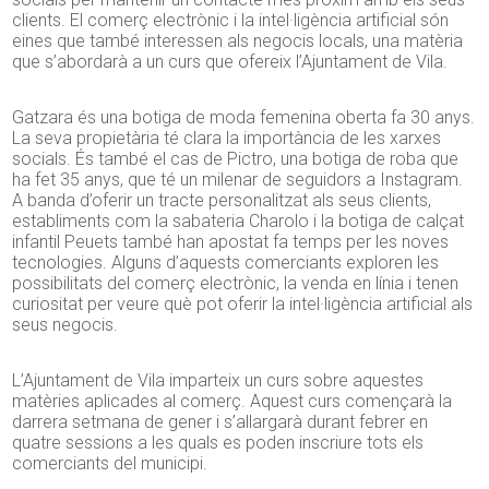
clients. El comerç electrònic i la intel·ligència artificial són
eines que també interessen als negocis locals, una matèria
que s’abordarà a un curs que ofereix l’Ajuntament de Vila.
Gatzara és una botiga de moda femenina oberta fa 30 anys.
La seva propietària té clara la importància de les xarxes
socials. És també el cas de Pictro, una botiga de roba que
ha fet 35 anys, que té un milenar de seguidors a Instagram.
A banda d’oferir un tracte personalitzat als seus clients,
establiments com la sabateria Charolo i la botiga de calçat
infantil Peuets també han apostat fa temps per les noves
tecnologies. Alguns d’aquests comerciants exploren les
possibilitats del comerç electrònic, la venda en línia i tenen
curiositat per veure què pot oferir la intel·ligència artificial als
seus negocis.
L’Ajuntament de Vila imparteix un curs sobre aquestes
matèries aplicades al comerç. Aquest curs començarà la
darrera setmana de gener i s’allargarà durant febrer en
quatre sessions a les quals es poden inscriure tots els
comerciants del municipi.