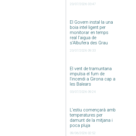
20/07/2026 03:47
El Govern instal·la una
boia intel·ligent per
monitorar en temps
real l’aigua de
s’Albufera des Grau
20/07/2026 09:33
El vent de tramuntana
impulsa el fum de
l’incendi a Girona cap a
les Balears
03/07/2026 09:24
L’estiu començarà amb
temperatures per
damunt de la mitjana i
poca pluja
09/06/2026 02:52