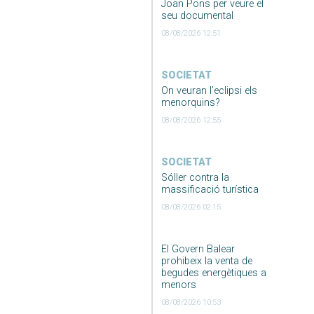
Joan Pons per veure el
seu documental
08/08/2026 12:51
SOCIETAT
On veuran l’eclipsi els
menorquins?
08/08/2026 12:55
SOCIETAT
Sóller contra la
massificació turística
08/08/2026 02:15
El Govern Balear
prohibeix la venta de
begudes energètiques a
menors
08/08/2026 10:53