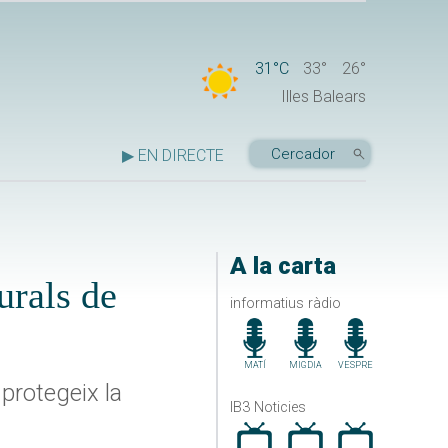
31°C
33°
26°
Illes Balears
▶ EN DIRECTE
A la carta
urals de
informatius ràdio
MATÍ
MIGDIA
VESPRE
protegeix la
IB3 Noticies