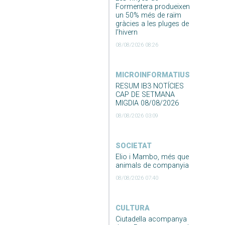
Formentera produeixen
un 50% més de raïm
gràcies a les pluges de
l’hivern
08/08/2026 08:26
MICROINFORMATIUS
RESUM IB3 NOTÍCIES
CAP DE SETMANA
MIGDIA 08/08/2026
08/08/2026 03:09
SOCIETAT
Elio i Mambo, més que
animals de companyia
08/08/2026 07:40
CULTURA
Ciutadella acompanya