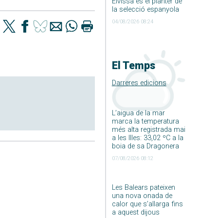
Eivissa és el planter de
la selecció espanyola
04/08/2026 08:24
El Temps
Darreres edicions
L’aigua de la mar
marca la temperatura
més alta registrada mai
a les Illes: 33,02 ºC a la
boia de sa Dragonera
07/08/2026 08:12
Les Balears pateixen
una nova onada de
calor que s’allarga fins
a aquest dijous