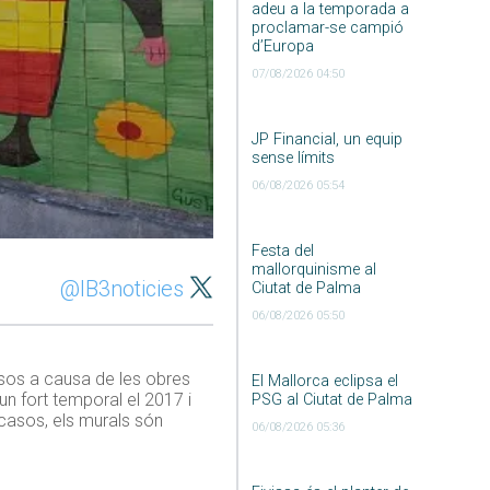
adeu a la temporada a
proclamar-se campió
d’Europa
07/08/2026 04:50
JP Financial, un equip
sense límits
06/08/2026 05:54
Festa del
mallorquinisme al
@IB3noticies
Ciutat de Palma
06/08/2026 05:50
mesos a causa de les obres
El Mallorca eclipsa el
un fort temporal el 2017 i
PSG al Ciutat de Palma
 casos, els murals són
06/08/2026 05:36