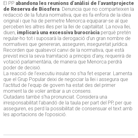
El PP
abandona les reunions d’anàlisi de l’avantprojecte
de Reserva de Biosfera
. Denuncia que no comparteixen la
redacció de la futura normativa, que es fa enfora de la idea
original i que ha de permetre Menorca equiparar-se al que
perceben les altres illes per la llei de capitalitat. La nova llei,
diuen,
implicarà una excessiva burocràcia
perquè pretén
regular-ho tot i suposarà la derogació d’un gran nombre de
normatives que genereran, asseguren, inseguretat jurídica.
Recorden que qualsevol canvi de la normativa, que està
previst iniciï la seva tramitació a principis d’any, requerirà de
votació parlamentària, de manera que Menorca perdrà
poder de decisió.
La reacció de l’executiu insular no s’ha fet esperar. Lamenta
que el Grup Popular deixi de negociar la llei i assegura que
l’actitud de l’equip de govern ha estat des del primer
moment la de voler arribar a un consens.
Ciutadans també s’ha pronunciat. Considera una
irresponsabilitat l’abandó de la taula per part del PP, per que
asseguren, es perd la possibilitat de consensuar el text amb
les aportacions de l’oposició.