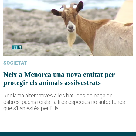
SOCIETAT
Neix a Menorca una nova entitat per
protegir els animals assilvestrats
Reclama alternatives a les batudes de caça de
cabres, paons reials i altres espècies no autòctones
que s'han estès per l'illa