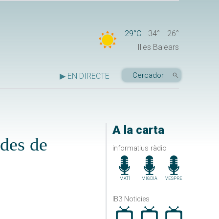
29°C
34°
26°
Illes Balears
▶ EN DIRECTE
A la carta
udes de
informatius ràdio
MATÍ
MIGDIA
VESPRE
IB3 Noticies