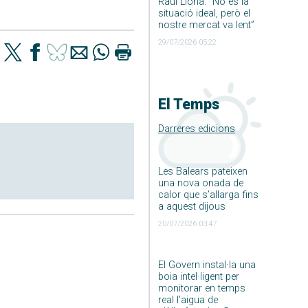
Raúl Llona: ”No és la
situació ideal, però el
nostre mercat va lent”
29/07/2026 05:22
El Temps
Darreres edicions
Les Balears pateixen
una nova onada de
calor que s’allarga fins
a aquest dijous
20/07/2026 03:47
El Govern instal·la una
boia intel·ligent per
monitorar en temps
real l’aigua de