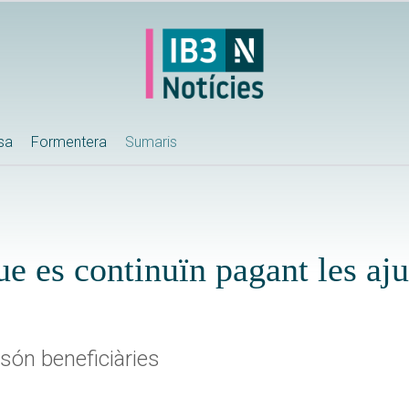
ssa
Formentera
Sumaris
ue es continuïn pagant les aj
 són beneficiàries