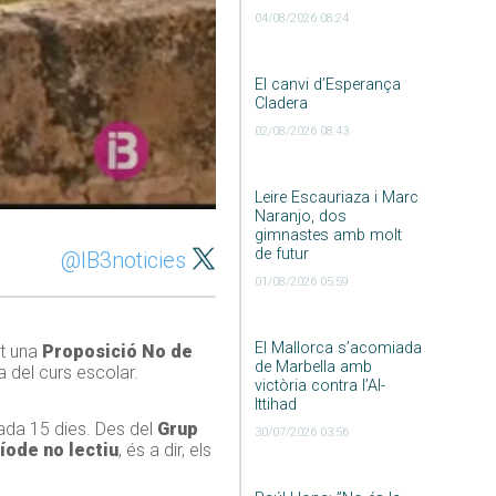
04/08/2026 08:24
El canvi d’Esperança
Cladera
02/08/2026 08:43
Leire Escauriaza i Marc
Naranjo, dos
gimnastes amb molt
de futur
@IB3noticies
01/08/2026 05:59
El Mallorca s’acomiada
at una
Proposició No de
de Marbella amb
a del curs escolar.
victòria contra l’Al-
Ittihad
ada 15 dies. Des del
Grup
30/07/2026 03:56
íode no lectiu
, és a dir, els