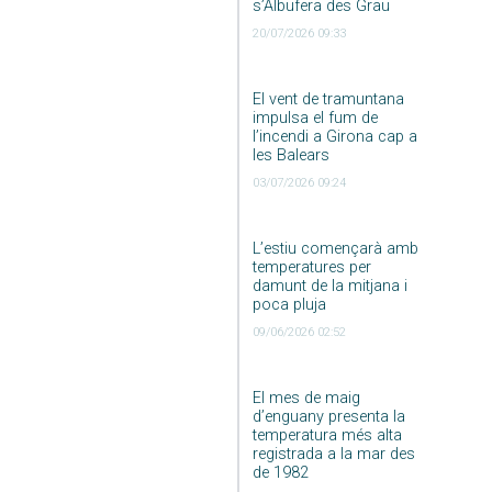
s’Albufera des Grau
20/07/2026 09:33
El vent de tramuntana
impulsa el fum de
l’incendi a Girona cap a
les Balears
03/07/2026 09:24
L’estiu començarà amb
temperatures per
damunt de la mitjana i
poca pluja
09/06/2026 02:52
El mes de maig
d’enguany presenta la
temperatura més alta
registrada a la mar des
de 1982