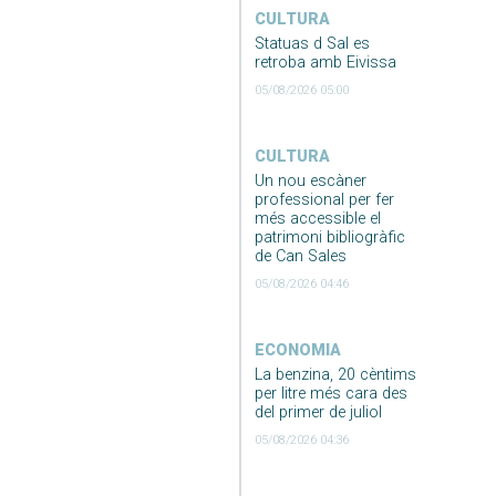
CULTURA
Statuas d Sal es
retroba amb Eivissa
05/08/2026 05:00
CULTURA
Un nou escàner
professional per fer
més accessible el
patrimoni bibliogràfic
de Can Sales
05/08/2026 04:46
ECONOMIA
La benzina, 20 cèntims
per litre més cara des
del primer de juliol
05/08/2026 04:36