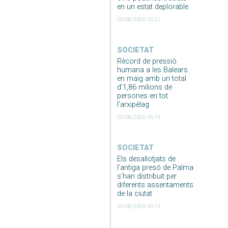
en un estat deplorable
05/08/2026 05:21
SOCIETAT
Rècord de pressió
humana a les Balears
en maig amb un total
d’1,86 milions de
persones en tot
l’arxipèlag
05/08/2026 05:19
SOCIETAT
Els desallotjats de
l’antiga presó de Palma
s’han distribuit per
diferents assentaments
de la ciutat
05/08/2026 05:15