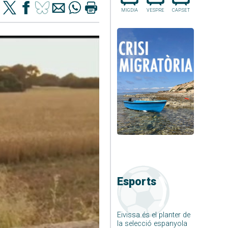
MIGDIA
VESPRE
CAP.SET
Esports
Eivissa és el planter de
la selecció espanyola