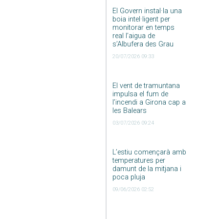
El Govern instal·la una
boia intel·ligent per
monitorar en temps
real l’aigua de
s’Albufera des Grau
20/07/2026 09:33
El vent de tramuntana
impulsa el fum de
l’incendi a Girona cap a
les Balears
03/07/2026 09:24
L’estiu començarà amb
temperatures per
damunt de la mitjana i
poca pluja
09/06/2026 02:52