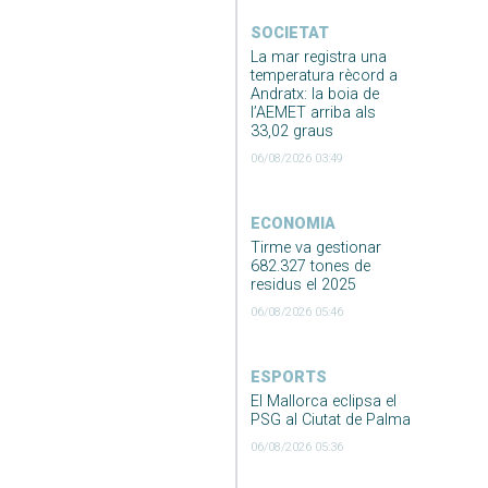
SOCIETAT
La mar registra una
temperatura rècord a
Andratx: la boia de
l’AEMET arriba als
33,02 graus
06/08/2026 03:49
ECONOMIA
Tirme va gestionar
682.327 tones de
residus el 2025
06/08/2026 05:46
ESPORTS
El Mallorca eclipsa el
PSG al Ciutat de Palma
06/08/2026 05:36