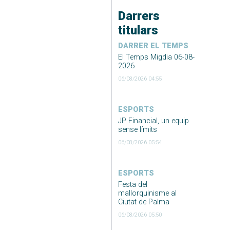
Darrers
titulars
DARRER EL TEMPS
El Temps Migdia 06-08-
2026
06/08/2026 04:55
ESPORTS
JP Financial, un equip
sense límits
06/08/2026 05:54
ESPORTS
Festa del
mallorquinisme al
Ciutat de Palma
06/08/2026 05:50