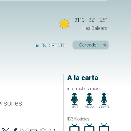
31°C
32°
25°
Illes Balears
▶ EN DIRECTE
A la carta
informatius ràdio
persones
MATÍ
MIGDIA
VESPRE
IB3 Noticies