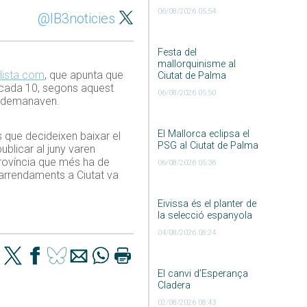
06/08/2026 05:54
@IB3noticies
Festa del
mallorquinisme al
lista.com
, que apunta que
Ciutat de Palma
e cada 10, segons aquest
06/08/2026 05:50
ue demanaven.
El Mallorca eclipsa el
s que decideixen baixar el
PSG al Ciutat de Palma
blicar al juny varen
província que més ha de
06/08/2026 05:36
s arrendaments a Ciutat va
Eivissa és el planter de
la selecció espanyola
04/08/2026 08:24
El canvi d’Esperança
Cladera
02/08/2026 08:43