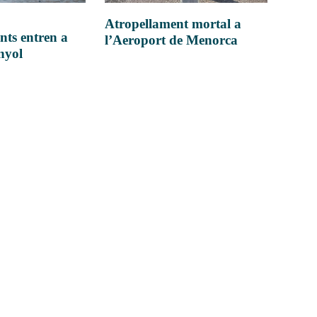
Atropellament mortal a
nts entren a
l’Aeroport de Menorca
anyol