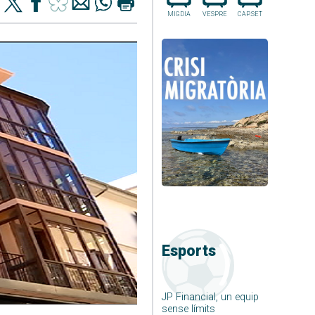
MIGDIA
VESPRE
CAP.SET
Esports
JP Financial, un equip
sense límits