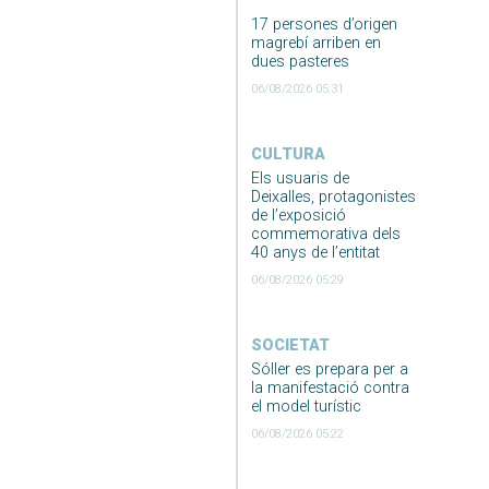
17 persones d’origen
magrebí arriben en
dues pasteres
06/08/2026 05:31
CULTURA
Els usuaris de
Deixalles, protagonistes
de l’exposició
commemorativa dels
40 anys de l’entitat
06/08/2026 05:29
SOCIETAT
Sóller es prepara per a
la manifestació contra
el model turístic
06/08/2026 05:22