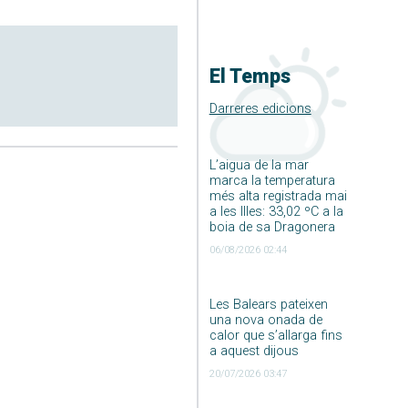
El Temps
Darreres edicions
L’aigua de la mar
marca la temperatura
més alta registrada mai
a les Illes: 33,02 ºC a la
boia de sa Dragonera
06/08/2026 02:44
Les Balears pateixen
una nova onada de
calor que s’allarga fins
a aquest dijous
20/07/2026 03:47