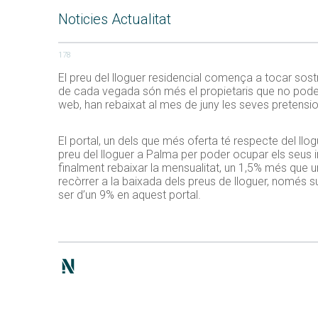
Noticies Actualitat
178
El preu del lloguer residencial comença a tocar sos
de cada vegada són més el propietaris que no poden
web, han rebaixat al mes de juny les seves pretens
El portal, un dels que més oferta té respecte del ll
preu del lloguer a Palma per poder ocupar els seus 
finalment rebaixar la mensualitat, un 1,5% més que u
recòrrer a la baixada dels preus de lloguer, només 
ser d’un 9% en aquest portal.