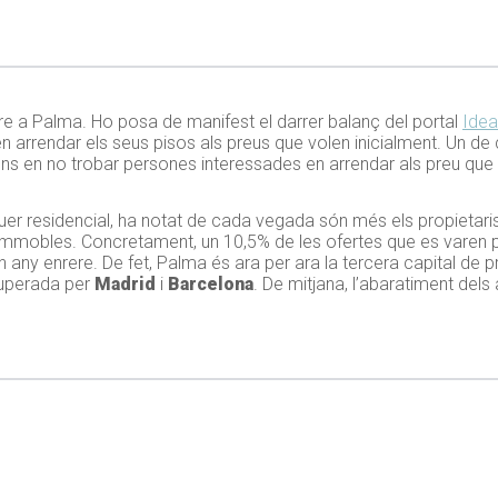
tre a Palma. Ho posa de manifest el darrer balanç del portal
Idea
 arrendar els seus pisos als preus que volen inicialment. Un d
ions en no trobar persones interessades en arrendar als preu q
oguer residencial, ha notat de cada vegada són més els propietari
immobles. Concretament, un 10,5% de les ofertes que es varen pu
n any enrere. De fet, Palma és ara per ara la tercera capital de 
superada per
Madrid
i
Barcelona
. De mitjana, l’abaratiment del