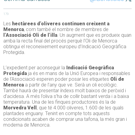
179
Les
hectàrees d’oliveres continuen creixent a
Menorca
, com també el nombre de membres de
l’Associació Oli de l’illa
. Un augment que es produeix quan
arriba la recta final del procés perquè l’Oli de Menorca
obtingui el reconeixement europeu d’Indicació Geogràfica
Protegida.
L’expedient per aconseguir la
Indicació Geogràfica
Protegida
ja és en mans de la Unió Europea i responsables
de l’Associació esperen poder posar les etiquetes
Oli de
Menorca
a partir de l’any que ve. Serà un oli ecològic.
També haurà de presentar índexs molt baixos de peròxid i
d’acidesa. A més l’oliva s’ha de collir bastant verda i a baixa
temperatura. Una de les finques productores és la de
Morvedra Vell
, que té 4.000 oliveres, 1.600 de les quals
plantades enguany. Tenint en compte tots aquests
condicionats acaben de comprar una tafona, la més gran i
moderna de Menorca.