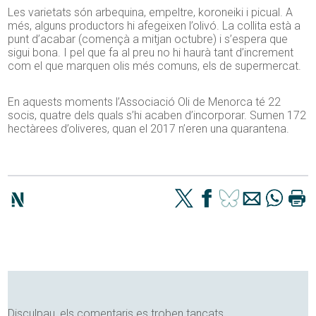
Les varietats són arbequina, empeltre, koroneiki i picual. A
més, alguns productors hi afegeixen l’olivó. La collita està a
punt d’acabar (començà a mitjan octubre) i s’espera que
sigui bona. I pel que fa al preu no hi haurà tant d’increment
com el que marquen olis més comuns, els de supermercat.
En aquests moments l’Associació Oli de Menorca té 22
socis, quatre dels quals s’hi acaben d’incorporar. Sumen 172
hectàrees d’oliveres, quan el 2017 n’eren una quarantena.
Disculpau, els comentaris es troben tancats