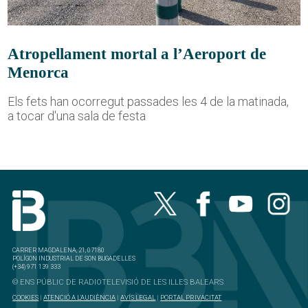
Atropellament mortal a l’Aeroport de
Menorca
Els fets han ocorregut passades les 4 de la matinada,
a tocar d'una sala de festa
CARRER MAGDALENA, 21, 07180
POLÍGON INDUSTRIAL DE SON BUGADELLES
(+34) 971 139 333
© ENS PÚBLIC DE RADIOTELEVISIÓ DE LES ILLES BALEARS
COOKIES
|
ATENCIÓ A L'AUDIÈNCIA
|
AVÍS LEGAL
|
PORTAL PRIVACITAT