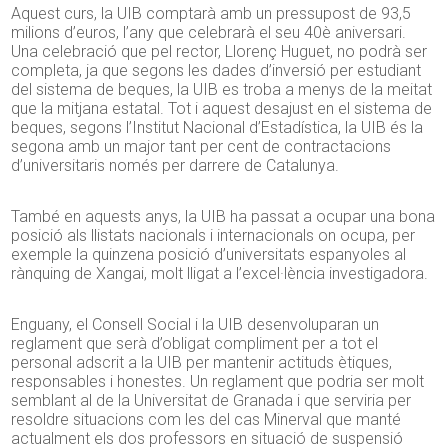
Aquest curs, la UIB comptarà amb un pressupost de 93,5
milions d’euros, l’any que celebrarà el seu 40è aniversari.
Una celebració que pel rector, Llorenç Huguet, no podrà ser
completa, ja que segons les dades d’inversió per estudiant
del sistema de beques, la UIB es troba a menys de la meitat
que la mitjana estatal. Tot i aquest desajust en el sistema de
beques, segons l’Institut Nacional d’Estadística, la UIB és la
segona amb un major tant per cent de contractacions
d’universitaris només per darrere de Catalunya.
També en aquests anys, la UIB ha passat a ocupar una bona
posició als llistats nacionals i internacionals on ocupa, per
exemple la quinzena posició d’universitats espanyoles al
rànquing de Xangai, molt lligat a l’excel·lència investigadora.
Enguany, el Consell Social i la UIB desenvoluparan un
reglament que serà d’obligat compliment per a tot el
personal adscrit a la UIB per mantenir actituds ètiques,
responsables i honestes. Un reglament que podria ser molt
semblant al de la Universitat de Granada i que serviria per
resoldre situacions com les del cas Minerval que manté
actualment els dos professors en situació de suspensió