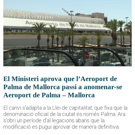
El Ministeri aprova que l’Aeroport de
Palma de Mallorca passi a anomenar-se
Aeroport de Palma – Mallorca
El canvi s'adapta a la Llei de capitalitat, que fixa que la
denominació oficial de la ciutat és només Palma. Ara
s'obri un període d'al·legacions abans que la
modificació es pugui aprovar de manera definitiva.