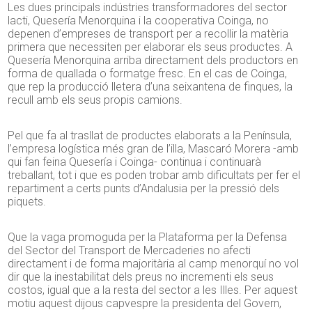
Les dues principals indústries transformadores del sector
lacti, Quesería Menorquina i la cooperativa Coinga, no
depenen d’empreses de transport per a recollir la matèria
primera que necessiten per elaborar els seus productes. A
Quesería Menorquina arriba directament dels productors en
forma de quallada o formatge fresc. En el cas de Coinga,
que rep la producció lletera d’una seixantena de finques, la
recull amb els seus propis camions.
Pel que fa al trasllat de productes elaborats a la Península,
l’empresa logística més gran de l’illa, Mascaró Morera -amb
qui fan feina Quesería i Coinga- continua i continuarà
treballant, tot i que es poden trobar amb dificultats per fer el
repartiment a certs punts d’Andalusia per la pressió dels
piquets.
Que la vaga promoguda per la Plataforma per la Defensa
del Sector del Transport de Mercaderies no afecti
directament i de forma majoritària al camp menorquí no vol
dir que la inestabilitat dels preus no incrementi els seus
costos, igual que a la resta del sector a les Illes. Per aquest
motiu aquest dijous capvespre la presidenta del Govern,