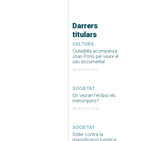
Darrers
titulars
CULTURA
Ciutadella acompanya
Joan Pons per veure el
seu documental
08/08/2026 12:51
SOCIETAT
On veuran l’eclipsi els
menorquins?
08/08/2026 12:55
SOCIETAT
Sóller contra la
massificació turística