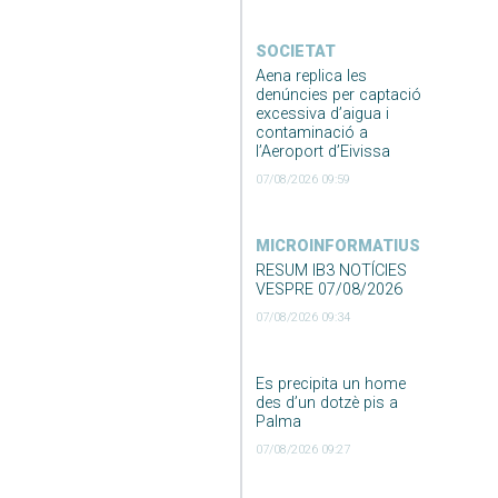
SOCIETAT
Aena replica les
denúncies per captació
excessiva d’aigua i
contaminació a
l’Aeroport d’Eivissa
07/08/2026 09:59
MICROINFORMATIUS
RESUM IB3 NOTÍCIES
VESPRE 07/08/2026
07/08/2026 09:34
Es precipita un home
des d’un dotzè pis a
Palma
07/08/2026 09:27