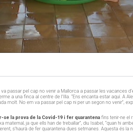
va passar pel cap no venir a Mallorca a passar les vacances d’
terme a una finca al centre de l’Illa. “Ens encanta estar aquí. A
uda molt. No em va passar pel cap ni per un segon no venir”, exp
r-se la prova de la Covid-19 i fer quarantena
fins tenir-ne el
maternal, ja que ells han de treballar”, diu Isabel, “quan hi arri
ferent, s’haurà de fer quarantena dues setmanes. Aquesta és la 