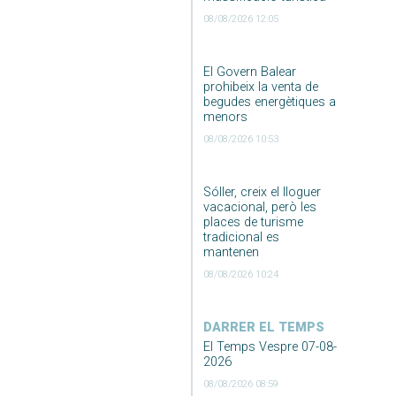
08/08/2026 12:05
El Govern Balear
prohibeix la venta de
begudes energètiques a
menors
08/08/2026 10:53
Sóller, creix el lloguer
vacacional, però les
places de turisme
tradicional es
mantenen
08/08/2026 10:24
DARRER EL TEMPS
El Temps Vespre 07-08-
2026
08/08/2026 08:59