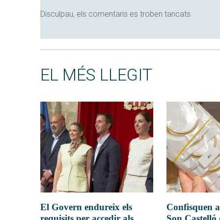
Disculpau, els comentaris es troben tancats
EL MÉS LLEGIT
El Govern endureix els
Confisquen a
requisits per accedir als
Son Castelló