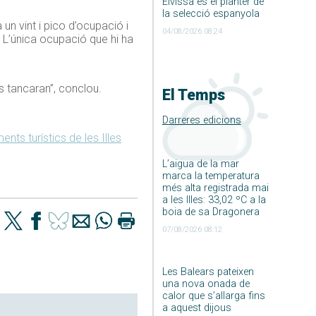
Eivissa és el planter de
la selecció espanyola
un vint i pico d’ocupació i
04/08/2026 08:24
.
L’única ocupació que hi ha
 tancaran”, conclou.
El Temps
Darreres edicions
nts turístics de les Illes
L’aigua de la mar
marca la temperatura
més alta registrada mai
a les Illes: 33,02 ºC a la
boia de sa Dragonera
07/08/2026 08:12
Les Balears pateixen
una nova onada de
calor que s’allarga fins
a aquest dijous