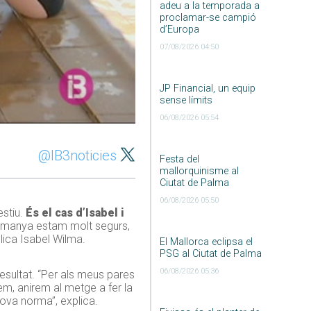
adeu a la temporada a
proclamar-se campió
d’Europa
07/08/2026 04:50
JP Financial, un equip
sense límits
06/08/2026 05:54
@IB3noticies
Festa del
mallorquinisme al
Ciutat de Palma
06/08/2026 05:50
estiu.
És el cas d’Isabel i
 Alemanya estam molt segurs,
lica Isabel Wilma.
El Mallorca eclipsa el
PSG al Ciutat de Palma
06/08/2026 05:36
 resultat. “Per als meus pares
bem, anirem al metge a fer la
nova norma”, explica.