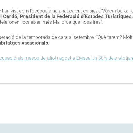
han vist com l’ocupació ha anat caient en picat.”Vàrem baixar a 
i Cerdó, President de la Federació d’Estades Turístiques
 telefonen i coneixen més Mallorca que nosaltres”.
uperació de la temporada de cara al setembre. “Què farem? Molts
abitatges vacacionals.
upació els mesos de juliol i agost a Eivissa
Un 30% dels allotjame