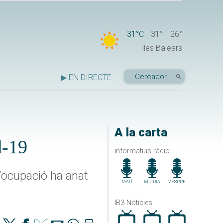
31°C
31°
26°
Illes Balears
▶ EN DIRECTE
A la carta
d-19
informatius ràdio
'ocupació ha anat
MATÍ
MIGDIA
VESPRE
IB3 Noticies