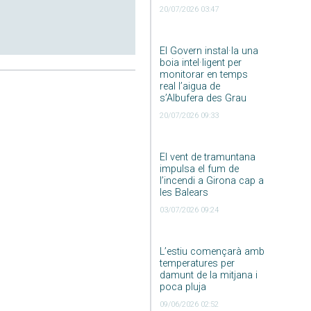
20/07/2026 03:47
El Govern instal·la una
boia intel·ligent per
monitorar en temps
real l’aigua de
s’Albufera des Grau
20/07/2026 09:33
El vent de tramuntana
impulsa el fum de
l’incendi a Girona cap a
les Balears
03/07/2026 09:24
L’estiu començarà amb
temperatures per
damunt de la mitjana i
poca pluja
09/06/2026 02:52