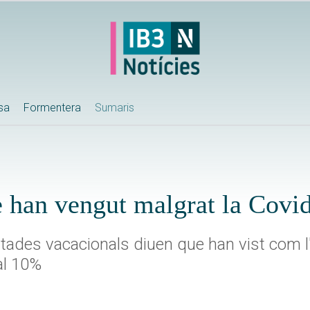
ssa
Formentera
Sumaris
e han vengut malgrat la Covi
stades vacacionals diuen que han vist com l
al 10%