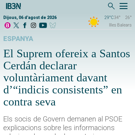
Dijous, 06 d'agost de 2026
29°C
34°
26°
Illes Balears
ESPANYA
El Suprem ofereix a Santos
Cerdán declarar
voluntàriament davant
d’“indicis consistents” en
contra seva
Els socis de Govern demanen al PSOE
explicacions sobre les informacions