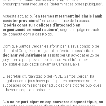
presumptament irregular de “determinades obres públiques”.
Aquesta actuació,
“en termes merament indiciaris i amb
caràcter provisional”
en aquesta fase de la causa,
“podria constituir delictes d’integració en
organització criminal i suborn”
, segons el jutge instructor
del conegut com a cas Koldo.
Com que Santos Cerdán és aforat per la seva condició de
diputat al Congrés, el magistrat li ofereix la possibilitat de
declarar voluntàriament
assistit per un advocat el 25 de
juny, com a pas previ a decidir si activa el tràmit per
sol·licitar el suplicatori davant la Cambra Baixa.
El secretari d’Organització del PSOE, Santos Cerdán, ha
negat aquest dijous haver participat en converses sobre
suposades comissions per adjudicacions d’obres públiques
ni haver manipulat contractes.
“Jo no he participat en cap conversa d’aquest tipus, no