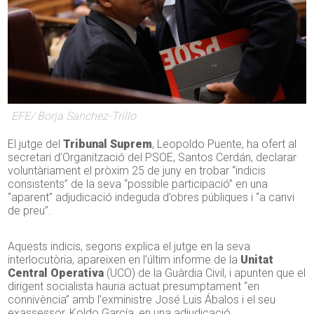
EFE/ Borja Sanchez-Trillo
El jutge del
Tribunal Suprem
, Leopoldo Puente, ha ofert al
secretari d’Organització del PSOE, Santos Cerdán, declarar
voluntàriament el pròxim 25 de juny en trobar “indicis
consistents” de la seva “possible participació” en una
“aparent” adjudicació indeguda d’obres públiques i “a canvi
de preu”.
Aquests indicis, segons explica el jutge en la seva
interlocutòria, apareixen en l’últim informe de la
Unitat
Central Operativa
(UCO) de la Guàrdia Civil, i apunten que el
dirigent socialista hauria actuat presumptament “en
connivència” amb l’exministre José Luis Ábalos i el seu
exassessor, Koldo García, en una adjudicació