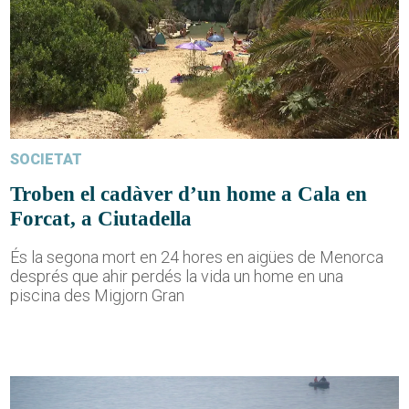
SOCIETAT
Troben el cadàver d’un home a Cala en
Forcat, a Ciutadella
És la segona mort en 24 hores en aigües de Menorca
després que ahir perdés la vida un home en una
piscina des Migjorn Gran