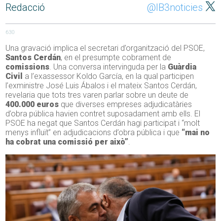
Redacció
@IB3noticies
630
Una gravació implica el secretari d’organització del PSOE,
Santos Cerdán
, en el presumpte cobrament de
comissions
. Una conversa intervinguda per la
Guàrdia
Civil
a l’exassessor Koldo García, en la qual participen
l’exministre José Luis Ábalos i el mateix Santos Cerdán,
revelaria que tots tres varen parlar sobre un deute de
400.000 euros
que diverses empreses adjudicatàries
d’obra pública havien contret suposadament amb ells. El
PSOE ha negat que Santos Cerdán hagi participat i “molt
menys influït” en adjudicacions d’obra pública i que
“mai no
ha cobrat una comissió per això”
.