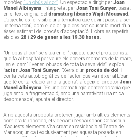
monòleg
“Un obús al cor”
. Un espectacle dirigit per
Joan
Manel Albinyana
i interpretat per
Joan Toni Sunyer
, basat
en el text original del
dramaturg libanès Wajdi Mouawad
.
L’objectiu és fer visible una temàtica que sovint passa a ser
un tema tabú, com el dolor que ens pot causar la mort d’un
ésser estimat i del procés d’acceptació. L’obra es repetirà
els dies
28 i 29 de gener a les 19.30 hores.
“Un obús al cor” se situa en el “trajecte que el protagonista
que fa al hospital per veure els darrers moments de la mare,
i en el camí li venen obusos de tota la seva vida”, explica
l’
actor
Joan Toni Sunyer
. “Xerra d’un
procés de dol
, i
conta trets autobiogràfics de l’autor, que va néixer al Líban,
que té certa relació amb la guerra”, afegeix el director
Joan
Manel Albinyana
. “És una dramaturgia contemporania que
juga amb la fragmentació, amb una narrativitat una mica
desordenada”, apunta el director.
Amb aquesta proposta pretenen jugar amb altres elements
com ara la robòtica, el vídeoart i l’espai sonor. Cadascun
d’aquests elements s’ha creat en residència al Teatre de
Manacor, única i exclusivament per aquesta posada en