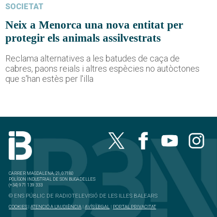
SOCIETAT
Neix a Menorca una nova entitat per
protegir els animals assilvestrats
Reclama alternatives a les batudes de caça de
cabres, paons reials i altres espècies no autòctones
que s'han estès per l'illa
CARRER MAGDALENA, 21, 07180
POLÍGON INDUSTRIAL DE SON BUGADELLES
(+34) 971 139 333
© ENS PÚBLIC DE RADIOTELEVISIÓ DE LES ILLES BALEARS
COOKIES
|
ATENCIÓ A L'AUDIÈNCIA
|
AVÍS LEGAL
|
PORTAL PRIVACITAT