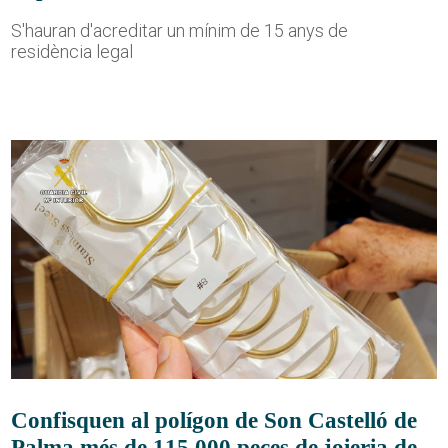
S'hauran d'acreditar un mínim de 15 anys de
residència legal
Confisquen al polígon de Son Castelló de
Palma més de 115.000 peces de joieria de