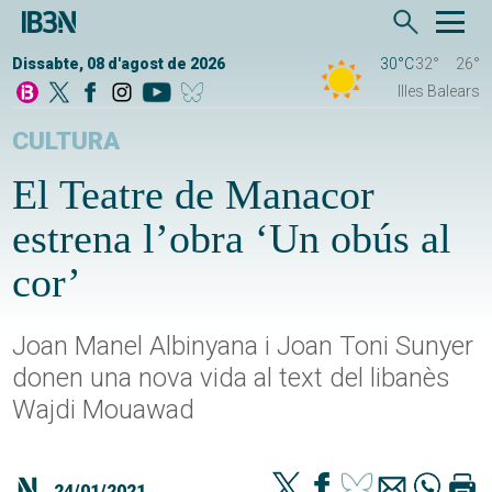
Dissabte, 08 d'agost de 2026
30°C
32°
26°
Illes Balears
CULTURA
El Teatre de Manacor
estrena l’obra ‘Un obús al
cor’
Joan Manel Albinyana i Joan Toni Sunyer
donen una nova vida al text del libanès
Wajdi Mouawad
24/01/2021