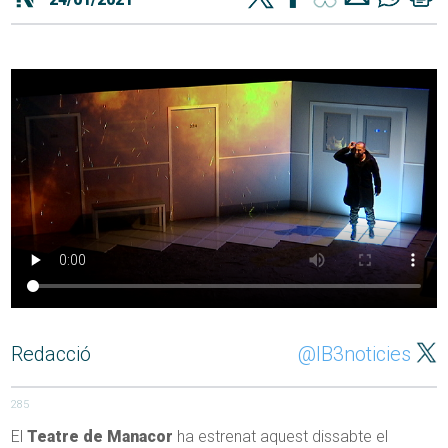
Redacció
@IB3noticies
285
El
Teatre de Manacor
ha estrenat aquest dissabte el