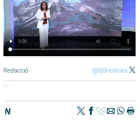
Redacció
@IB3noticies
221