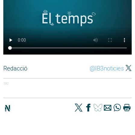
Redacció
@IB3noticies
192