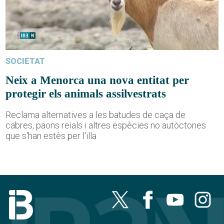
SOCIETAT
Neix a Menorca una nova entitat per
protegir els animals assilvestrats
Reclama alternatives a les batudes de caça de
cabres, paons reials i altres espècies no autòctones
que s'han estès per l'illa