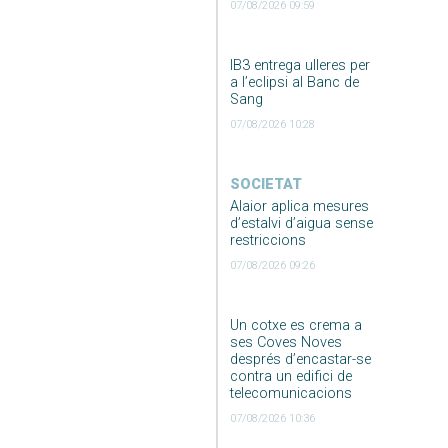
07/08/2026 09:59
IB3 entrega ulleres per
a l’eclipsi al Banc de
Sang
07/08/2026 10:28
SOCIETAT
Alaior aplica mesures
d’estalvi d’aigua sense
restriccions
07/08/2026 09:26
Un cotxe es crema a
ses Coves Noves
després d’encastar-se
contra un edifici de
telecomunicacions
07/08/2026 10:36