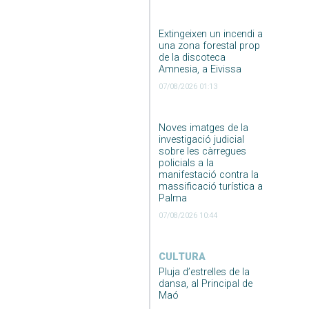
Extingeixen un incendi a
una zona forestal prop
de la discoteca
Amnesia, a Eivissa
07/08/2026 01:13
Noves imatges de la
investigació judicial
sobre les càrregues
policials a la
manifestació contra la
massificació turística a
Palma
07/08/2026 10:44
CULTURA
Pluja d’estrelles de la
dansa, al Principal de
Maó