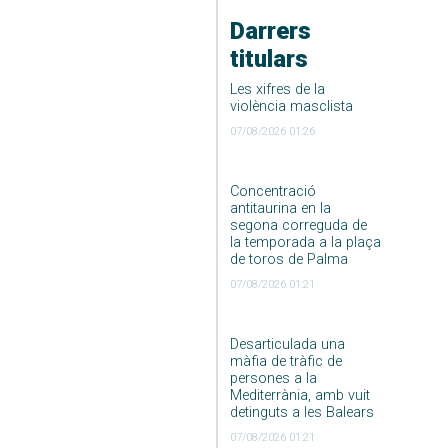
Darrers
titulars
Les xifres de la
violència masclista
07/08/2026 01:26
Concentració
antitaurina en la
segona correguda de
la temporada a la plaça
de toros de Palma
07/08/2026 01:21
Desarticulada una
màfia de tràfic de
persones a la
Mediterrània, amb vuit
detinguts a les Balears
07/08/2026 01:21