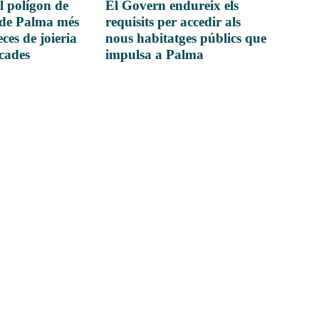
l polígon de
El Govern endureix els
 de Palma més
requisits per accedir als
ces de joieria
nous habitatges públics que
icades
impulsa a Palma