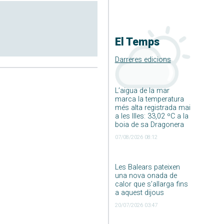
El Temps
Darreres edicions
L’aigua de la mar
marca la temperatura
més alta registrada mai
a les Illes: 33,02 ºC a la
boia de sa Dragonera
07/08/2026 08:12
Les Balears pateixen
una nova onada de
calor que s’allarga fins
a aquest dijous
20/07/2026 03:47