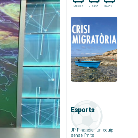
MIGDIA
VESPRE
CAP.SET
Esports
JP Financial, un equip
sense límits