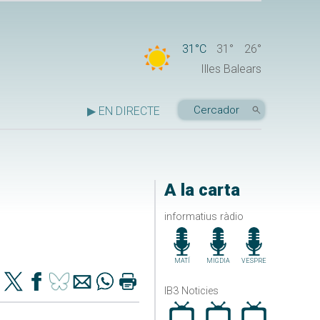
31°C
31°
26°
Illes Balears
▶ EN DIRECTE
A la carta
informatius ràdio
MATÍ
MIGDIA
VESPRE
IB3 Noticies