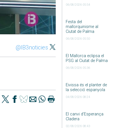
06/08/2026 05:54
Festa del
mallorquinisme al
Ciutat de Palma
06/08/2026 05:50
@IB3noticies
El Mallorca eclipsa el
PSG al Ciutat de Palma
06/08/2026 05:36
Eivissa és el planter de
la selecció espanyola
04/08/2026 08:24
El canvi d’Esperança
Cladera
02/08/2026 08:43