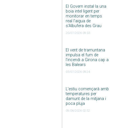
El Govern instal·la una
boia intel·ligent per
monitorar en temps
real l’aigua de
s’Albufera des Grau
20/07/2026 09:33
El vent de tramuntana
impulsa el fum de
l’incendi a Girona cap a
les Balears
03/07/2026 09:24
L’estiu començarà amb
temperatures per
damunt de la mitjana i
poca pluja
09/06/2026 02:52