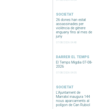
SOCIETAT
26 dones han estat
assassinades per
violència de gènere
enguany fins al mes de
juny
07/08/2026 04:48
DARRER EL TEMPS
El Temps Migdia 07-08-
2026
07/08/2026 04:05
SOCIETAT
L’Ajuntament de
Marratxí inaugura 144
nous aparcaments al
polígon de Can Rubiol