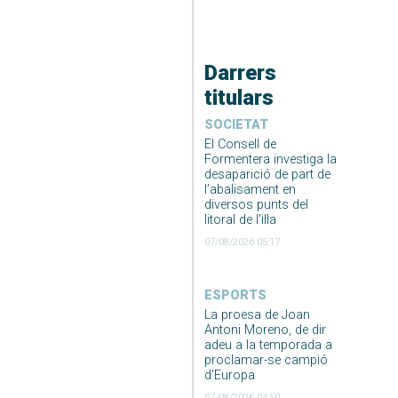
Darrers
titulars
SOCIETAT
El Consell de
Formentera investiga la
desaparició de part de
l’abalisament en
diversos punts del
litoral de l’illa
07/08/2026 05:17
ESPORTS
La proesa de Joan
Antoni Moreno, de dir
adeu a la temporada a
proclamar-se campió
d’Europa
07/08/2026 04:50