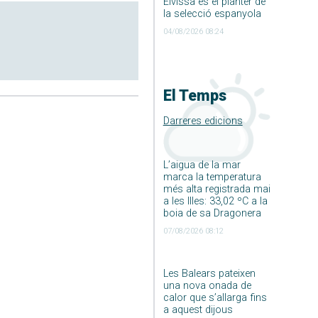
Eivissa és el planter de
la selecció espanyola
04/08/2026 08:24
El Temps
Darreres edicions
L’aigua de la mar
marca la temperatura
més alta registrada mai
a les Illes: 33,02 ºC a la
boia de sa Dragonera
07/08/2026 08:12
Les Balears pateixen
una nova onada de
calor que s’allarga fins
a aquest dijous