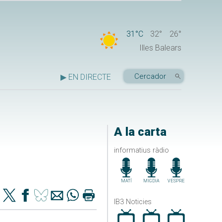
31°C
32°
26°
Illes Balears
▶ EN DIRECTE
A la carta
informatius ràdio
MATÍ
MIGDIA
VESPRE
IB3 Noticies