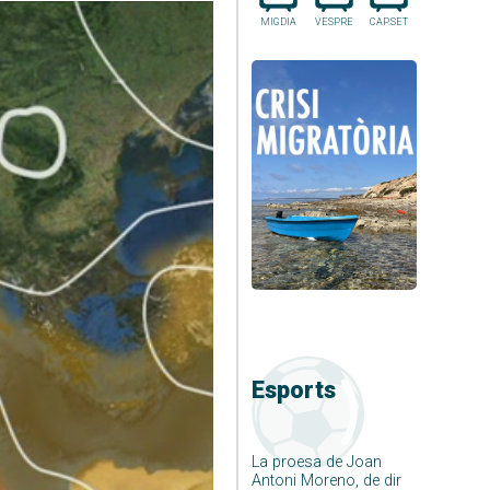
MIGDIA
VESPRE
CAP.SET
Esports
La proesa de Joan
Antoni Moreno, de dir