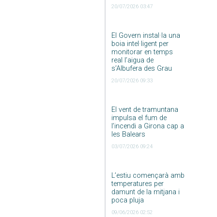
20/07/2026 03:47
El Govern instal·la una
boia intel·ligent per
monitorar en temps
real l’aigua de
s’Albufera des Grau
20/07/2026 09:33
El vent de tramuntana
impulsa el fum de
l’incendi a Girona cap a
les Balears
03/07/2026 09:24
L’estiu començarà amb
temperatures per
damunt de la mitjana i
poca pluja
09/06/2026 02:52