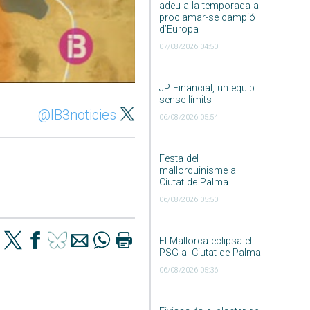
adeu a la temporada a
proclamar-se campió
d’Europa
07/08/2026 04:50
JP Financial, un equip
sense límits
@IB3noticies
06/08/2026 05:54
Festa del
mallorquinisme al
Ciutat de Palma
06/08/2026 05:50
El Mallorca eclipsa el
PSG al Ciutat de Palma
06/08/2026 05:36