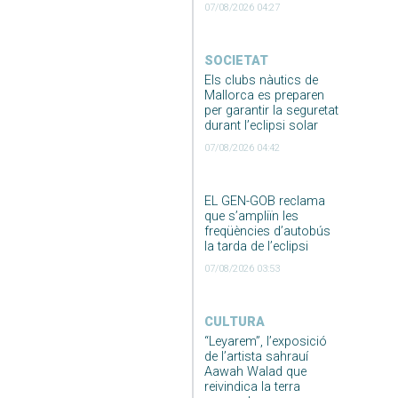
07/08/2026 04:27
SOCIETAT
Els clubs nàutics de
Mallorca es preparen
per garantir la seguretat
durant l’eclipsi solar
07/08/2026 04:42
EL GEN-GOB reclama
que s’ampliïn les
freqüències d’autobús
la tarda de l’eclipsi
07/08/2026 03:53
CULTURA
“Leyarem”, l’exposició
de l’artista sahrauí
Aawah Walad que
reivindica la terra