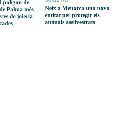
SOCIETAT
l polígon de
Neix a Menorca una nova
 de Palma més
entitat per protegir els
ces de joieria
animals assilvestrats
icades