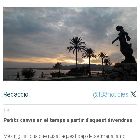
Redacció
@IB3noticies
154
P
etits canvis en el temps a partir d’aquest divendres
Més niguls i qualque ruixat aquest cap de setmana, amb