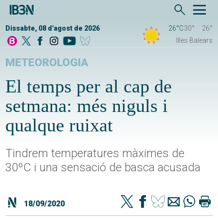
Dissabte, 08 d'agost de 2026
26°C
30°
26°
Illes Balears
METEOROLOGIA
El temps per al cap de
setmana: més niguls i
qualque ruixat
Tindrem temperatures màximes de
30ºC i una sensació de basca acusada
18/09/2020