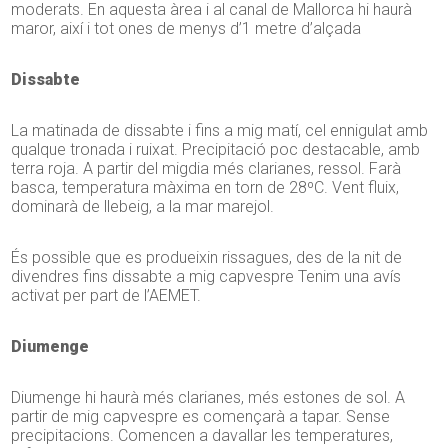
moderats. En aquesta àrea i al canal de Mallorca hi haurà
maror, així i tot ones de menys d’1 metre d’alçada
Dissabte
La matinada de dissabte i fins a mig matí, cel ennigulat amb
qualque tronada i ruixat. Precipitació poc destacable, amb
terra roja. A partir del migdia més clarianes, ressol. Farà
basca, temperatura màxima en torn de 28ºC. Vent fluix,
dominarà de llebeig, a la mar marejol.
És possible que es produeixin rissagues, des de la nit de
divendres fins dissabte a mig capvespre Tenim una avís
activat per part de l’AEMET.
Diumenge
Diumenge hi haurà més clarianes, més estones de sol. A
partir de mig capvespre es començarà a tapar. Sense
precipitacions. Comencen a davallar les temperatures,