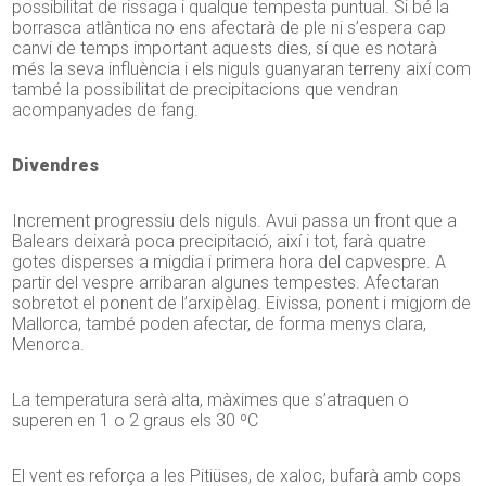
possibilitat de rissaga i qualque tempesta puntual. Si bé la
borrasca atlàntica no ens afectarà de ple ni s’espera cap
canvi de temps important aquests dies, sí que es notarà
més la seva influència i els niguls guanyaran terreny així com
també la possibilitat de precipitacions que vendran
acompanyades de fang.
Divendres
Increment progressiu dels niguls. Avui passa un front que a
Balears deixarà poca precipitació, així i tot, farà quatre
gotes disperses a migdia i primera hora del capvespre. A
partir del vespre arribaran algunes tempestes. Afectaran
sobretot el ponent de l’arxipèlag. Eivissa, ponent i migjorn de
Mallorca, també poden afectar, de forma menys clara,
Menorca.
La temperatura serà alta, màximes que s’atraquen o
superen en 1 o 2 graus els 30 ºC
El vent es reforça a les Pitiüses, de xaloc, bufarà amb cops