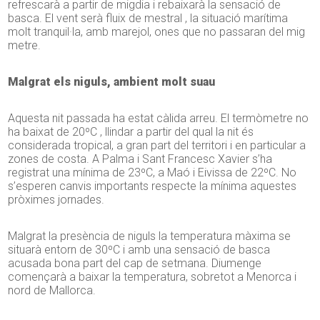
refrescarà a partir de migdia i rebaixarà la sensació de
basca. El vent serà fluix de mestral , la situació marítima
molt tranquil·la, amb marejol, ones que no passaran del mig
metre.
Malgrat els niguls, ambient molt suau
Aquesta nit passada ha estat càlida arreu. El termòmetre no
ha baixat de 20ºC , llindar a partir del qual la nit és
considerada tropical, a gran part del territori i en particular a
zones de costa. A Palma i Sant Francesc Xavier s’ha
registrat una mínima de 23ºC, a Maó i Eivissa de 22ºC. No
s’esperen canvis importants respecte la mínima aquestes
pròximes jornades.
Malgrat la presència de niguls la temperatura màxima se
situarà entorn de 30ºC i amb una sensació de basca
acusada bona part del cap de setmana. Diumenge
començarà a baixar la temperatura, sobretot a Menorca i
nord de Mallorca.