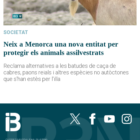
SOCIETAT
Neix a Menorca una nova entitat per
protegir els animals assilvestrats
Reclama alternatives a les batudes de caça de
cabres, paons reials i altres espècies no autòctones
que s'han estès per l'illa