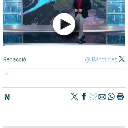
Redacció
@IB3noticies
163