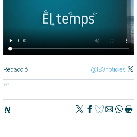
Redacció
@IB3noticies
197