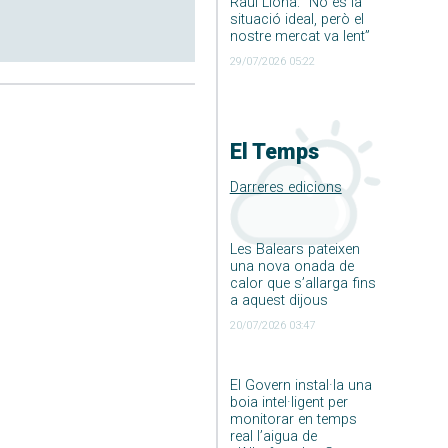
Raúl Llona: ”No és la
situació ideal, però el
nostre mercat va lent”
29/07/2026 05:22
El Temps
Darreres edicions
Les Balears pateixen
una nova onada de
calor que s’allarga fins
a aquest dijous
20/07/2026 03:47
El Govern instal·la una
boia intel·ligent per
monitorar en temps
real l’aigua de