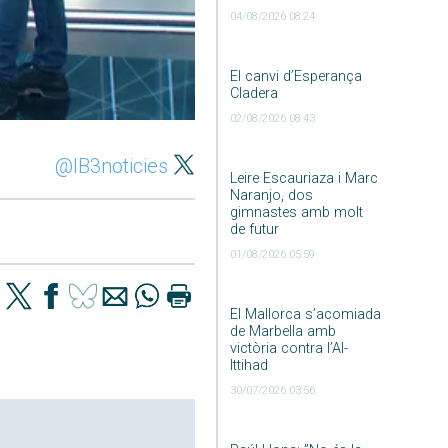
04/08/2026 08:24
El canvi d’Esperança
Cladera
02/08/2026 08:43
@IB3noticies
Leire Escauriaza i Marc
Naranjo, dos
gimnastes amb molt
de futur
01/08/2026 05:59
El Mallorca s’acomiada
de Marbella amb
victòria contra l’Al-
Ittihad
30/07/2026 03:56