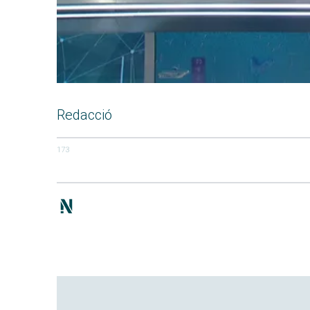
Redacció
173