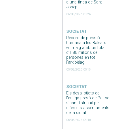
a una finca de Sant
Josep
06/08/2026 08:26
SOCIETAT
Rècord de pressió
humana a les Balears
en maig amb un total
d’1,86 milions de
persones en tot
l’arxipèlag
05/08/2026 05:19
SOCIETAT
Els desallotjats de
l’antiga presó de Palma
s’han distribuït per
diferents assentaments
de la ciutat
06/08/2026 08:40