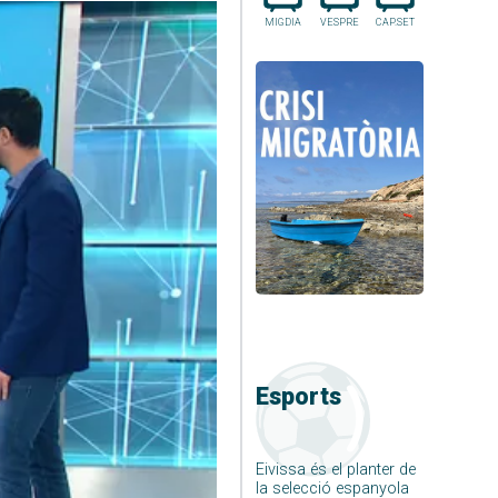
MIGDIA
VESPRE
CAP.SET
Esports
Eivissa és el planter de
la selecció espanyola