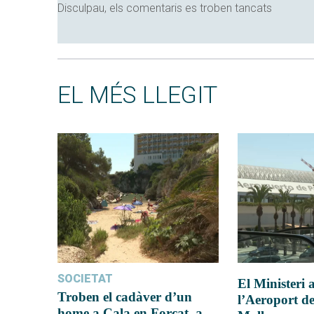
Disculpau, els comentaris es troben tancats
EL MÉS LLEGIT
SOCIETAT
El Ministeri
Troben el cadàver d’un
l’Aeroport d
home a Cala en Forcat, a