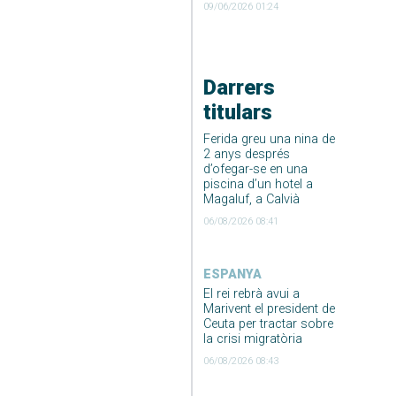
09/06/2026 01:24
Darrers
titulars
Ferida greu una nina de
2 anys després
d’ofegar-se en una
piscina d’un hotel a
Magaluf, a Calvià
06/08/2026 08:41
ESPANYA
El rei rebrà avui a
Marivent el president de
Ceuta per tractar sobre
la crisi migratòria
06/08/2026 08:43