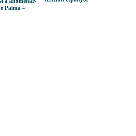
si a anomenar-
de Palma –