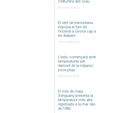
s’Albufera des Grau
20/07/2026 09:33
El vent de tramuntana
impulsa el fum de
l’incendi a Girona cap a
les Balears
03/07/2026 09:24
L’estiu començarà amb
temperatures per
damunt de la mitjana i
poca pluja
09/06/2026 02:52
El mes de maig
d’enguany presenta la
temperatura més alta
registrada a la mar des
de 1982