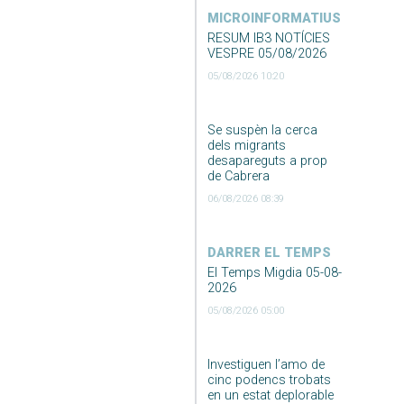
MICROINFORMATIUS
RESUM IB3 NOTÍCIES
VESPRE 05/08/2026
05/08/2026 10:20
Se suspèn la cerca
dels migrants
desapareguts a prop
de Cabrera
06/08/2026 08:39
DARRER EL TEMPS
El Temps Migdia 05-08-
2026
05/08/2026 05:00
Investiguen l’amo de
cinc podencs trobats
en un estat deplorable