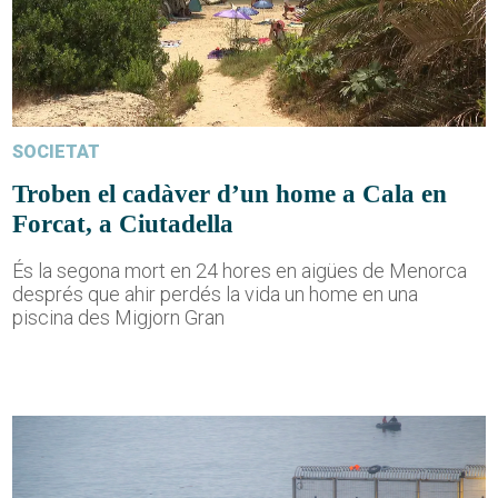
SOCIETAT
Troben el cadàver d’un home a Cala en
Forcat, a Ciutadella
És la segona mort en 24 hores en aigües de Menorca
després que ahir perdés la vida un home en una
piscina des Migjorn Gran