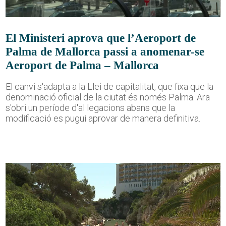
El Ministeri aprova que l’Aeroport de
Palma de Mallorca passi a anomenar-se
Aeroport de Palma – Mallorca
El canvi s'adapta a la Llei de capitalitat, que fixa que la
denominació oficial de la ciutat és només Palma. Ara
s'obri un període d'al·legacions abans que la
modificació es pugui aprovar de manera definitiva.