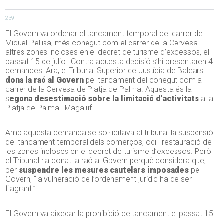
239
El Govern va ordenar el tancament temporal del carrer de
Miquel Pellisa, més conegut com el carrer de la Cervesa i
altres zones incloses en el decret de turisme d’excessos, el
passat 15 de juliol. Contra aquesta decisió s’hi presentaren 4
demandes. Ara, el Tribunal Superior de Justícia de Balears
dona la raó al Govern
pel tancament del conegut com a
carrer de la Cervesa de Platja de Palma. Aquesta és la
s
egona desestimació sobre la limitació d’activitats
a la
Platja de Palma i Magaluf.
Amb aquesta demanda se sol·licitava al tribunal la suspensió
del tancament temporal dels comerços, oci i restauració de
les zones incloses en el decret de turisme d’excessos. Però
el Tribunal ha donat la raó al Govern perquè considera que,
per
suspendre les mesures cautelars imposades
pel
Govern, “la vulneració de l’ordenament jurídic ha de ser
flagrant.”
El Govern va aixecar la prohibició de tancament el passat 15