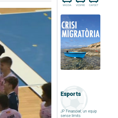
MIGDIA
VESPRE
CAP.SET
Esports
JP Financial, un equip
sense límits