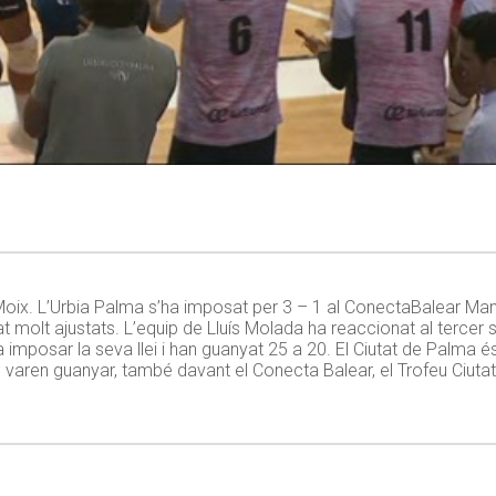
Moix. L’Urbia Palma s’ha imposat per 3 – 1 al ConectaBalear Ma
molt ajustats. L’equip de Lluís Molada ha reaccionat al tercer set
mposar la seva llei i han guanyat 25 a 20. El Ciutat de Palma és 
 varen guanyar, també davant el Conecta Balear, el Trofeu Ciuta