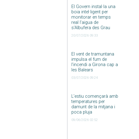
El Govern instal·la una
boia intel·ligent per
monitorar en temps
real l’aigua de
s’Albufera des Grau
20/07/2026 09:33
El vent de tramuntana
impulsa el fum de
l’incendi a Girona cap a
les Balears
03/07/2026 09:24
L’estiu començarà amb
temperatures per
damunt de la mitjana i
poca pluja
09/06/2026 02:52