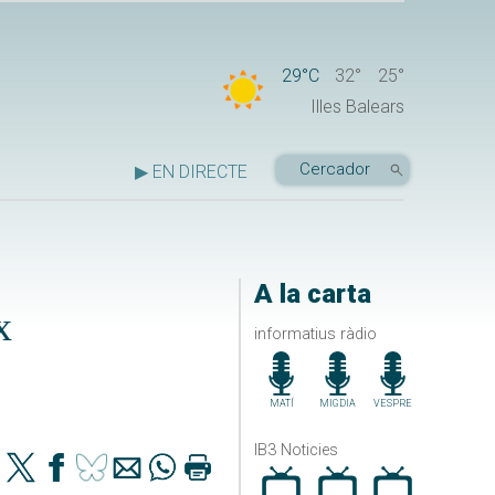
29°C
32°
25°
Illes Balears
▶ EN DIRECTE
A la carta
x
informatius ràdio
MATÍ
MIGDIA
VESPRE
IB3 Noticies