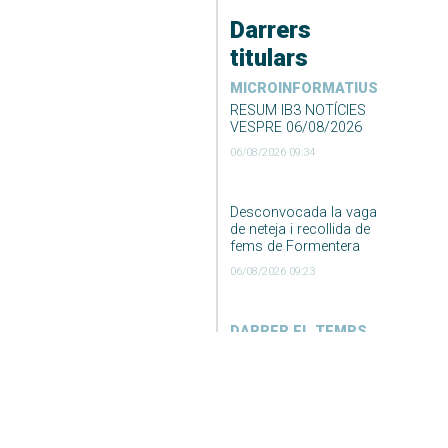
Darrers
titulars
MICROINFORMATIUS
RESUM IB3 NOTÍCIES
VESPRE 06/08/2026
06/08/2026 09:34
Desconvocada la vaga
de neteja i recollida de
fems de Formentera
06/08/2026 09:23
DARRER EL TEMPS
El Temps Migdia 06-08-
2026
06/08/2026 04:55