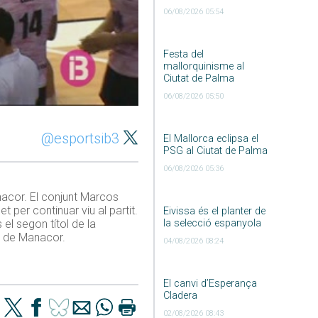
06/08/2026 05:54
Festa del
mallorquinisme al
Ciutat de Palma
06/08/2026 05:50
@esportsib3
El Mallorca eclipsa el
PSG al Ciutat de Palma
06/08/2026 05:36
nacor. El conjunt Marcos
 per continuar viu al partit.
Eivissa és el planter de
la selecció espanyola
el segon títol de la
t de Manacor.
04/08/2026 08:24
El canvi d’Esperança
Cladera
02/08/2026 08:43