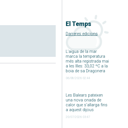
El Temps
Darreres edicions
L’aigua de la mar
marca la temperatura
més alta registrada mai
a les Illes: 33,02 ºC a la
boia de sa Dragonera
06/08/2026 02:44
Les Balears pateixen
una nova onada de
calor que s’allarga fins
a aquest dijous
20/07/2026 03:47