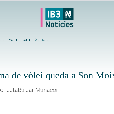
ssa
Formentera
Sumaris
lma de vòlei queda a Son Moi
 ConectaBalear Manacor