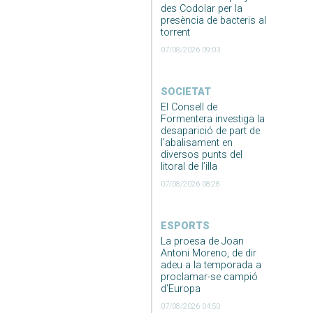
des Codolar per la
presència de bacteris al
torrent
07/08/2026 09:03
SOCIETAT
El Consell de
Formentera investiga la
desaparició de part de
l’abalisament en
diversos punts del
litoral de l’illa
07/08/2026 08:28
ESPORTS
La proesa de Joan
Antoni Moreno, de dir
adeu a la temporada a
proclamar-se campió
d’Europa
07/08/2026 04:50