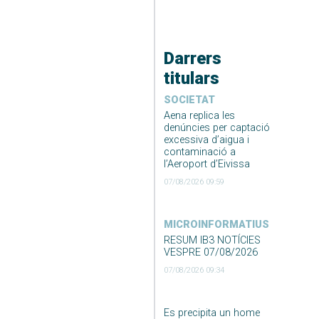
Darrers
titulars
SOCIETAT
Aena replica les
denúncies per captació
excessiva d’aigua i
contaminació a
l’Aeroport d’Eivissa
07/08/2026 09:59
MICROINFORMATIUS
RESUM IB3 NOTÍCIES
VESPRE 07/08/2026
07/08/2026 09:34
Es precipita un home