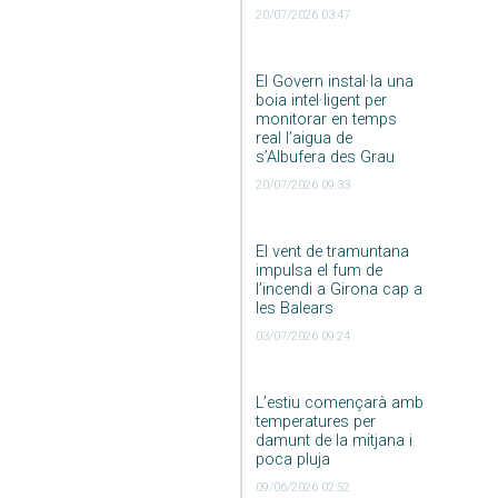
20/07/2026 03:47
El Govern instal·la una
boia intel·ligent per
monitorar en temps
real l’aigua de
s’Albufera des Grau
20/07/2026 09:33
El vent de tramuntana
impulsa el fum de
l’incendi a Girona cap a
les Balears
03/07/2026 09:24
L’estiu començarà amb
temperatures per
damunt de la mitjana i
poca pluja
09/06/2026 02:52