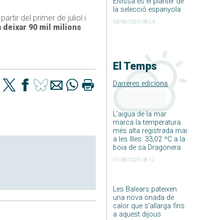
Eivissa és el planter de
la selecció espanyola
rtir del primer de juliol i
04/08/2026 08:24
 deixar 90 mil milions
El Temps
Darreres edicions
L’aigua de la mar
marca la temperatura
més alta registrada mai
a les Illes: 33,02 ºC a la
boia de sa Dragonera
07/08/2026 08:12
Les Balears pateixen
una nova onada de
calor que s’allarga fins
a aquest dijous