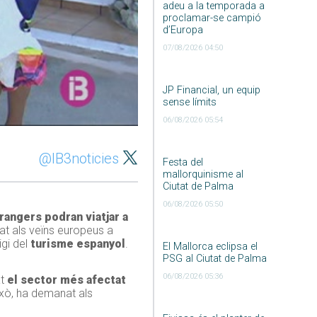
adeu a la temporada a
proclamar-se campió
d’Europa
07/08/2026 04:50
JP Financial, un equip
sense límits
06/08/2026 05:54
@IB3noticies
Festa del
mallorquinisme al
Ciutat de Palma
06/08/2026 05:50
rangers podran viatjar a
t als veïns europeus a
gi del
turisme espanyol
.
El Mallorca eclipsa el
PSG al Ciutat de Palma
06/08/2026 05:36
at
el sector més afectat
ixò, ha demanat als