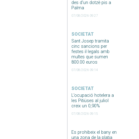
des d’un dotzè pis a
Palma
07/08/2026 09:27
SOCIETAT
Sant Josep tramita
cinc sancions per
festes il·legals amb
multes que sumen
800.00 euros
07/08/2026 09:14
SOCIETAT
L’ocupació hotelera a
les Pitiüses al juliol
creix un 0,90%
07/08/2026 09:15
Es prohibeix el bany en
una zona de la platja