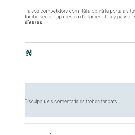
Països competidors com Itàlia obrirà la porta als turis
també sense cap mesura d’aïllament. L’any passat,
d’euros
.
Disculpau, els comentaris es troben tancats