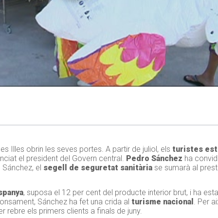
es Illes obrin les seves portes. A partir de juliol, els
turistes est
ciat el president del Govern central.
Pedro Sánchez
ha convida
s Sánchez, el
segell de seguretat sanitària
se sumarà al presti
Espanya
, suposa el 12 per cent del producte interior brut, i ha est
enfonsament, Sánchez ha fet una crida al
turisme nacional
. Per a
 rebre els primers clients a finals de juny.