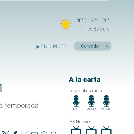
30°C
32°
26°
Illes Balears
▶ EN DIRECTE
A la carta
l
informatius ràdio
urà temporada
MATÍ
MIGDIA
VESPRE
IB3 Noticies