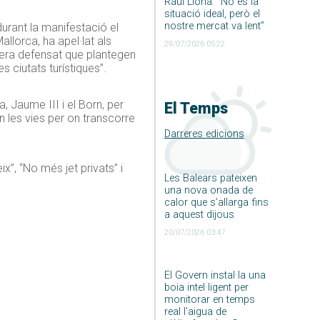
Raúl Llona: ”No és la
situació ideal, però el
nostre mercat va lent”
durant la manifestació el
lorca, ha apel·lat als
29/07/2026 05:22
era defensat que plantegen
s ciutats turístiques”.
 Jaume III i el Born, per
El Temps
an les vies per on transcorre
Darreres edicions
x”, “No més jet privats” i
Les Balears pateixen
una nova onada de
calor que s’allarga fins
a aquest dijous
20/07/2026 03:47
El Govern instal·la una
boia intel·ligent per
monitorar en temps
real l’aigua de