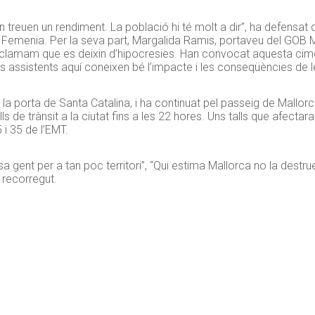
treuen un rendiment. La població hi té molt a dir”, ha defensat 
emenia. Per la seva part, Margalida Ramis, portaveu del GOB Mal
Reclamam que es deixin d’hipocresies. Han convocat aquesta cim
els assistents aquí coneixen bé l’impacte i les conseqüències de le
 porta de Santa Catalina, i ha continuat pel passeig de Mallorca,
lls de trànsit a la ciutat fins a les 22 hores. Uns talls que afectar
5 i 35 de l’EMT.
ent per a tan poc territori”, “Qui estima Mallorca no la destruei
 recorregut.