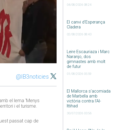
04/08/2026 08:24
El canvi d’Esperança
Cladera
02/08/2026 08:43
Leire Escauriaza i Marc
Naranjo, dos
gimnastes amb molt
de futur
01/08/2026 05:59
@IB3noticies
El Mallorca s’acomiada
de Marbella amb
e amb el lema ‘Menys
victòria contra l’Al-
ritori i el turisme.
Ittihad
30/07/2026 03:56
quest passat cap de