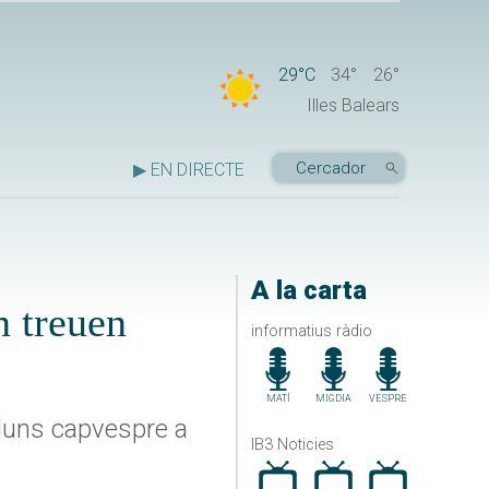
29°C
34°
26°
Illes Balears
▶ EN DIRECTE
A la carta
n treuen
informatius ràdio
MATÍ
MIGDIA
VESPRE
lluns capvespre a
IB3 Noticies