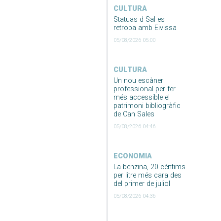
CULTURA
Statuas d Sal es
retroba amb Eivissa
05/08/2026 05:00
CULTURA
Un nou escàner
professional per fer
més accessible el
patrimoni bibliogràfic
de Can Sales
05/08/2026 04:46
ECONOMIA
La benzina, 20 cèntims
per litre més cara des
del primer de juliol
05/08/2026 04:36