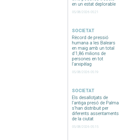
en un estat deplorable
05/08/2026 05:21
SOCIETAT
Rècord de pressió
humana a les Balears
en maig amb un total
d’1,86 milions de
persones en tot
l’arxipèlag
05/08/2026 05:19
SOCIETAT
Els desallotjats de
l’antiga presó de Palma
s’han distribuit per
diferents assentaments
de la ciutat
05/08/2026 05:15