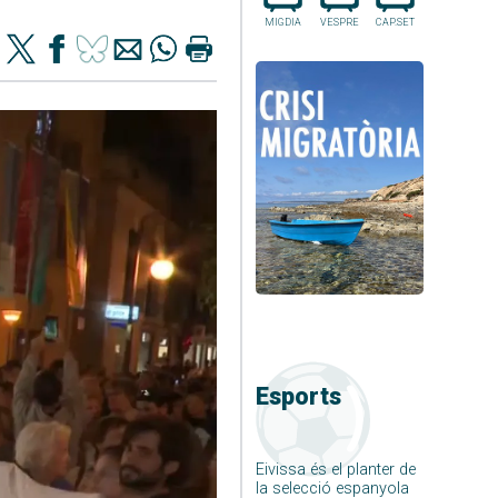
MIGDIA
VESPRE
CAP.SET
Esports
Eivissa és el planter de
la selecció espanyola