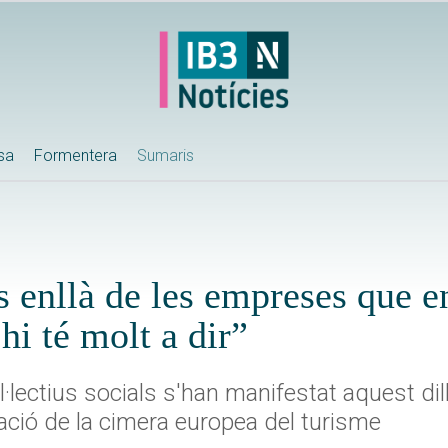
ssa
Formentera
Sumaris
 enllà de les empreses que e
hi té molt a dir”
l·lectius socials s'han manifestat aquest di
ació de la cimera europea del turisme