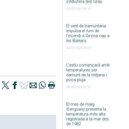
s’Albufera des Grau
20/07/2026 09:33
El vent de tramuntana
impulsa el fum de
l’incendi a Girona cap a
les Balears
03/07/2026 09:24
L’estiu començarà amb
temperatures per
damunt de la mitjana i
poca pluja
09/06/2026 02:52
El mes de maig
d’enguany presenta la
temperatura més alta
registrada a la mar des
de 1982