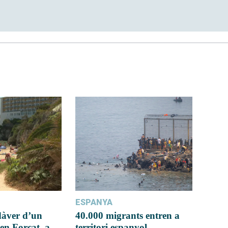
ESPANYA
dàver d’un
40.000 migrants entren a
en Forcat, a
territori espanyol