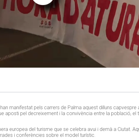
s s’han manifestat pels carrers de Palma aquest dilluns capvespr
ue aposti pel decreixement i la convivència entre la població, el ter
mera europea del turisme que se celebra avui i demà a Ciutat. A
rades i conferències sobre el model turístic.